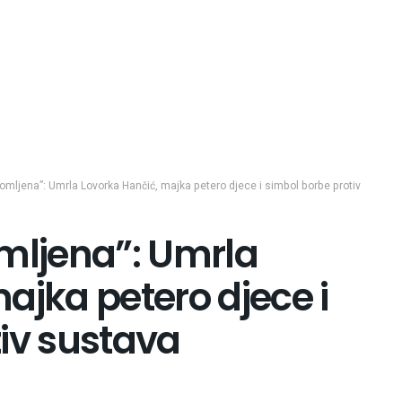
omljena”: Umrla Lovorka Hančić, majka petero djece i simbol borbe protiv
omljena”: Umrla
ajka petero djece i
iv sustava