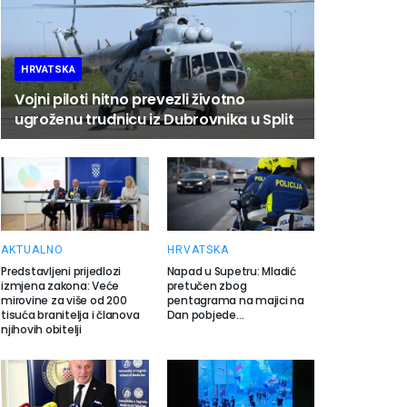
HRVATSKA
Vojni piloti hitno prevezli životno
ugroženu trudnicu iz Dubrovnika u Split
AKTUALNO
HRVATSKA
Predstavljeni prijedlozi
Napad u Supetru: Mladić
izmjena zakona: Veće
pretučen zbog
mirovine za više od 200
pentagrama na majici na
tisuća branitelja i članova
Dan pobjede…
njihovih obitelji