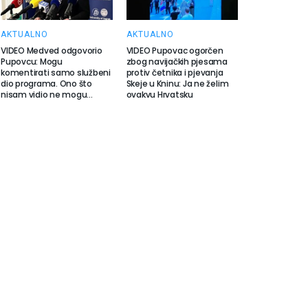
AKTUALNO
AKTUALNO
VIDEO Medved odgovorio
VIDEO Pupovac ogorčen
Pupovcu: Mogu
zbog navijačkih pjesama
komentirati samo službeni
protiv četnika i pjevanja
dio programa. Ono što
Skeje u Kninu: Ja ne želim
nisam vidio ne mogu…
ovakvu Hrvatsku