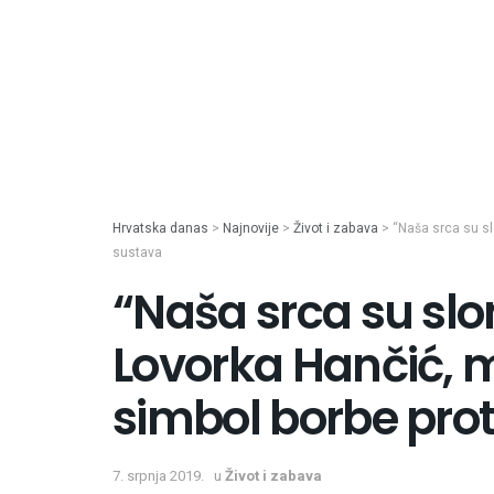
Hrvatska danas
>
Najnovije
>
Život i zabava
>
“Naša srca su sl
sustava
“Naša srca su sl
Lovorka Hančić, m
simbol borbe prot
7. srpnja 2019.
u
Život i zabava