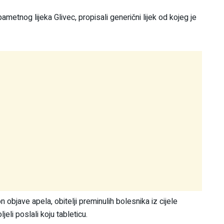
ametnog lijeka Glivec, propisali generični lijek od kojeg je
n objave apela, obitelji preminulih bolesnika iz cijele
jeli poslali koju tableticu.