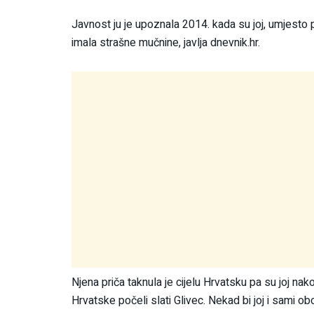
Javnost ju je upoznala 2014. kada su joj, umjesto p
imala strašne mučnine, javlja dnevnik.hr.
Njena priča taknula je cijelu Hrvatsku pa su joj nako
Hrvatske počeli slati Glivec. Nekad bi joj i sami obol