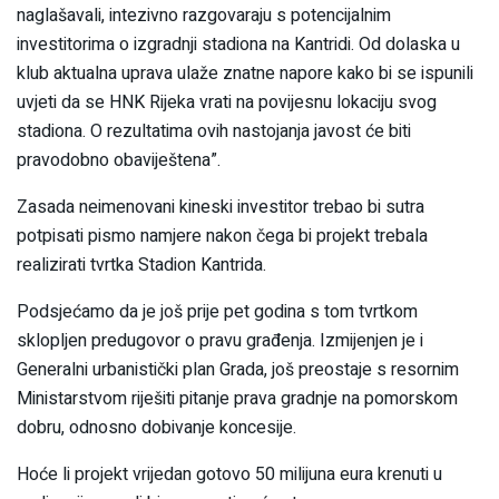
naglašavali, intezivno razgovaraju s potencijalnim
investitorima o izgradnji stadiona na Kantridi. Od dolaska u
klub aktualna uprava ulaže znatne napore kako bi se ispunili
uvjeti da se HNK Rijeka vrati na povijesnu lokaciju svog
stadiona. O rezultatima ovih nastojanja javost će biti
pravodobno obaviještena”.
Zasada neimenovani kineski investitor trebao bi sutra
potpisati pismo namjere nakon čega bi projekt trebala
realizirati tvrtka Stadion Kantrida.
Podsjećamo da je još prije pet godina s tom tvrtkom
sklopljen predugovor o pravu građenja. Izmijenjen je i
Generalni urbanistički plan Grada, još preostaje s resornim
Ministarstvom riješiti pitanje prava gradnje na pomorskom
dobru, odnosno dobivanje koncesije.
Hoće li projekt vrijedan gotovo 50 milijuna eura krenuti u