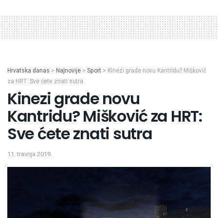
Hrvatska danas
>
Najnovije
>
Sport
>
Kinezi grade novu Kantridu? Mišković
za HRT: Sve ćete znati sutra
Kinezi grade novu
Kantridu? Mišković za HRT:
Sve ćete znati sutra
11. travnja 2019.