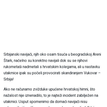
Srbijanski navijači, njih oko osam tisuća u beogradskoj Areni
Štark, načelno su korektno navijali dok su se njihovi
rukometaši nadmetali s hrvatskim kolegama, ali u nastavku
utakmice ipak su počeli provocirati skandiranjem Vukovar –
Srbija!
Ako ne računamo zvižduke upućene hrvatskoj himni, što
nažalost nije iznenadilo, to je najteži incident zabilježen na
utakmici. Usput spomenimo da domaći navijači nisu