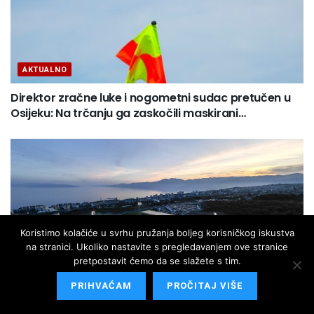
AKTUALNO
Direktor zračne luke i nogometni sudac pretučen u
Osijeku: Na trčanju ga zaskočili maskirani…
Koristimo kolačiće u svrhu pružanja boljeg korisničkog iskustva
na stranici. Ukoliko nastavite s pregledavanjem ove stranice
pretpostavit ćemo da se slažete s tim.
SPORT
PRIHVAĆAM
PROČITAJ VIŠE
Rijeka minimalnom pobjedom protiv Ilvesa napravila