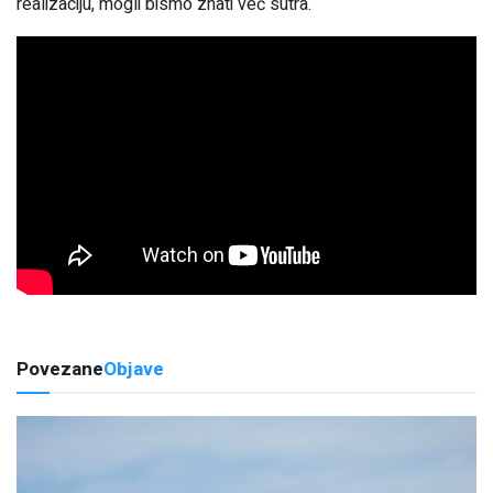
realizaciju, mogli bismo znati već sutra.
Povezane
Objave