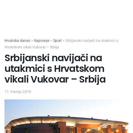
Hrvatska danas
>
Najnovije
>
Sport
>
Srbijanski navijači na utakmici s
Hrvatskom vikali Vukovar – Srbija
Srbijanski navijači na
utakmici s Hrvatskom
vikali Vukovar – Srbija
11. travnja 2019.