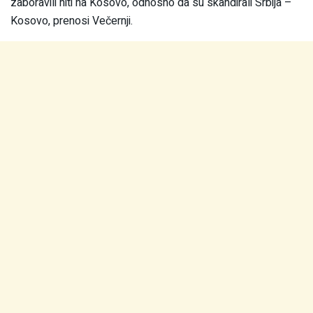
zaboravili niti na Kosovo, odnosno da su skandirali Srbija –
Kosovo, prenosi Večernji.