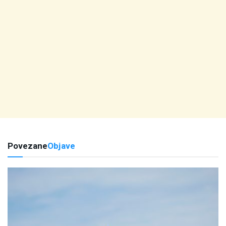
Povezane
Objave