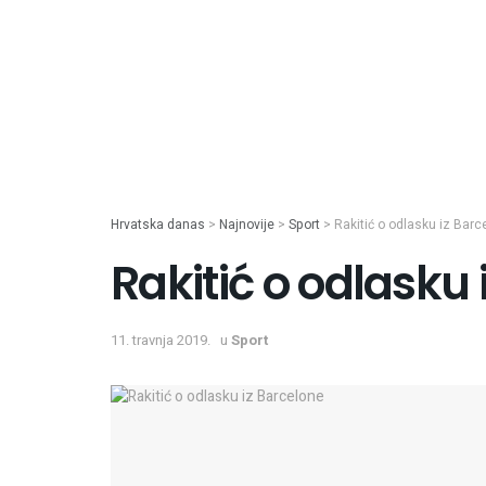
Hrvatska danas
>
Najnovije
>
Sport
>
Rakitić o odlasku iz Barc
Rakitić o odlasku 
11. travnja 2019.
u
Sport