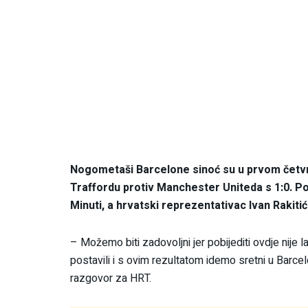
Nogometaši Barcelone sinoć su u prvom četvrt
Traffordu protiv Manchester Uniteda s 1:0. P
Minuti, a hrvatski reprezentativac Ivan Rakitić
– Možemo biti zadovoljni jer pobijediti ovdje nije
postavili i s ovim rezultatom idemo sretni u Barce
razgovor za HRT.