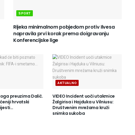
SPORT
Rijeka minimalnom pobjedom protiv Ilvesa
napravila prvi korak prema doigravanju
Konferencijske lige
AKTUALNO
koga preuzima Dalić.
VIDEO Incident uoči utakmice
ćeniji hrvatski
Žalgirisa i Hajduka u Vilniusu:
ijesti…
Društvenim mrežama kruži
snimka sukoba