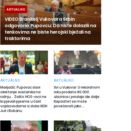
AKTUALNO
VIDEO Branitelj Vukovara Srbin
odgovorio Pupovcu: Da niste dolazili na
tenkovima ne biste herojski bježali na
traktorima
AKTUALNO
AKTUALNO
Marijačić: Pupovac slavi
Svi u Vukovar: U rekordnom
okretanje svećenika na
roku prodano 80.000
ražnju… Zašto HOS-ovci ne
ulaznica i prodaja ide dalje.
bi pjevali pjesme u čast
Kapacitet se može
vojskovođama iz doba NDH
povećavati jako….
Juri i Bobanu