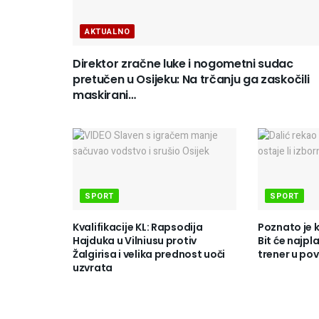
AKTUALNO
Direktor zračne luke i nogometni sudac
pretučen u Osijeku: Na trčanju ga zaskočili
maskirani…
SPORT
SPORT
Kvalifikacije KL: Rapsodija
Poznato je 
Hajduka u Vilniusu protiv
Bit će najpla
Žalgirisa i velika prednost uoči
trener u pov
uzvrata