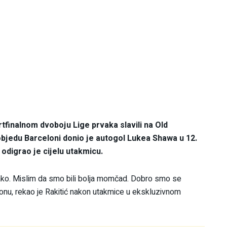
finalnom dvoboju Lige prvaka slavili na Old
objedu Barceloni donio je autogol Lukea Shawa u 12.
 odigrao je cijelu utakmicu.
 lako. Mislim da smo bili bolja momčad. Dobro smo se
lonu, rekao je Rakitić nakon utakmice u ekskluzivnom