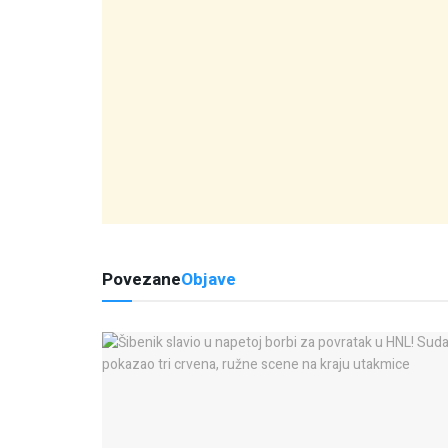
Povezane
Objave