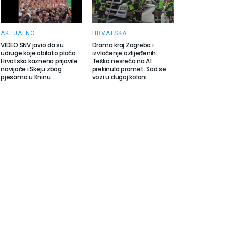
AKTUALNO
HRVATSKA
VIDEO SNV javio da su
Drama kraj Zagreba i
udruge koje obilato plaća
izvlačenje ozlijeđenih:
Hrvatska kazneno prijavile
Teška nesreća na A1
navijače i Skeju zbog
prekinula promet. Sad se
pjesama u Kninu
vozi u dugoj koloni