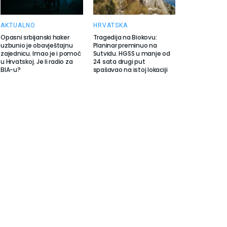
AKTUALNO
HRVATSKA
Opasni srbijanski haker
Tragedija na Biokovu:
uzbunio je obavještajnu
Planinar preminuo na
zajednicu. Imao je i pomoć
Sutvidu. HGSS u manje od
u Hrvatskoj. Je li radio za
24 sata drugi put
BIA-u?
spašavao na istoj lokaciji