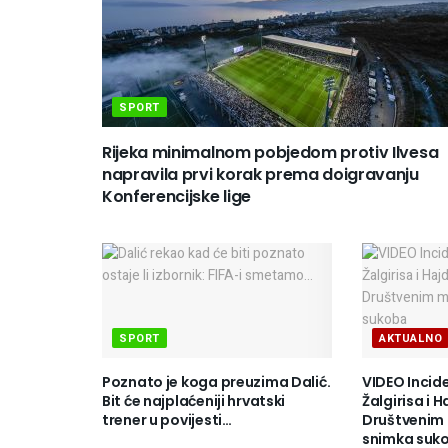
SPORT
Rijeka minimalnom pobjedom protiv Ilvesa
napravila prvi korak prema doigravanju
Konferencijske lige
SPORT
AKTUALNO
Poznato je koga preuzima Dalić.
VIDEO Incid
Bit će najplaćeniji hrvatski
Žalgirisa i H
trener u povijesti…
Društvenim
snimka suk