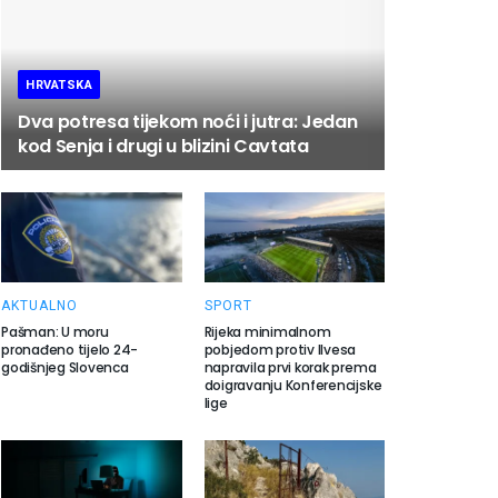
HRVATSKA
Dva potresa tijekom noći i jutra: Jedan
kod Senja i drugi u blizini Cavtata
AKTUALNO
SPORT
Pašman: U moru
Rijeka minimalnom
pronađeno tijelo 24-
pobjedom protiv Ilvesa
godišnjeg Slovenca
napravila prvi korak prema
doigravanju Konferencijske
lige