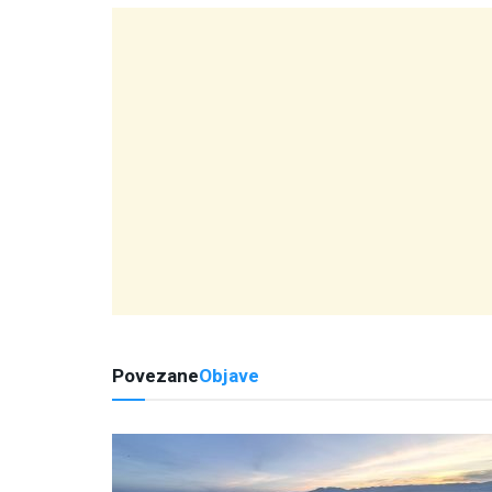
Povezane
Objave