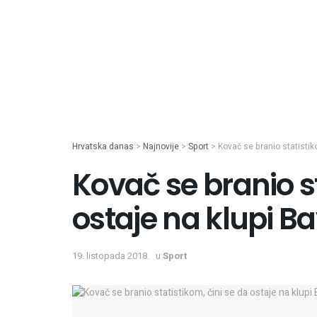
Hrvatska danas
>
Najnovije
>
Sport
>
Kovač se branio statistik
Kovač se branio st
ostaje na klupi B
19. listopada 2018.
u
Sport