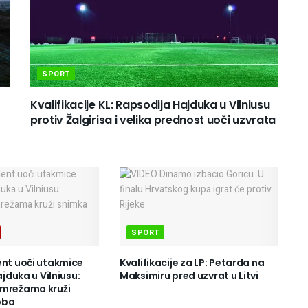
SPORT
Kvalifikacije KL: Rapsodija Hajduka u Vilniusu
protiv Žalgirisa i velika prednost uoči uzvrata
SPORT
ent uoči utakmice
Kvalifikacije za LP: Petarda na
ajduka u Vilniusu:
Maksimiru pred uzvrat u Litvi
 mrežama kruži
oba