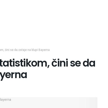
om, čini se da ostaje na klupi Bayerna
atistikom, čini se da
ayerna