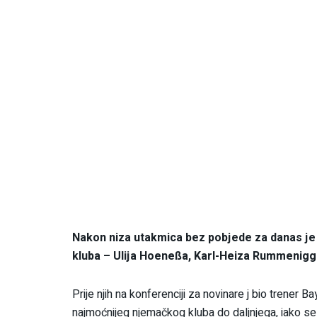
Nakon niza utakmica bez pobjede za danas je
kluba – Ulija Hoeneßa, Karl-Heiza Rummenigg
Prije njih na konferenciji za novinare j bio trener B
najmoćnijeg njemačkog kluba do daljnjega, iako se