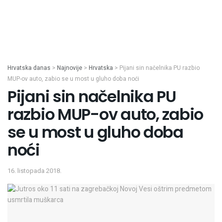
Hrvatska danas
>
Najnovije
>
Hrvatska
>
Pijani sin načelnika PU razbio
MUP-ov auto, zabio se u most u gluho doba noći
Pijani sin načelnika PU
razbio MUP-ov auto, zabio
se u most u gluho doba
noći
16. listopada 2018.