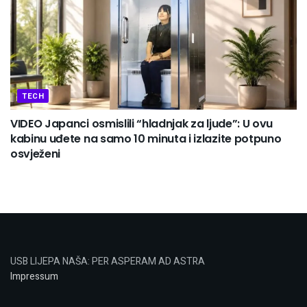
TECH
VIDEO Japanci osmislili “hladnjak za ljude”: U ovu
kabinu uđete na samo 10 minuta i izlazite potpuno
osvježeni
USB LIJEPA NAŠA: PER ASPERAM AD ASTRA
Impressum