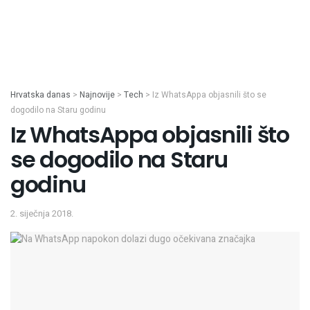
Hrvatska danas
>
Najnovije
>
Tech
>
Iz WhatsAppa objasnili što se
dogodilo na Staru godinu
Iz WhatsAppa objasnili što
se dogodilo na Staru
godinu
2. siječnja 2018.