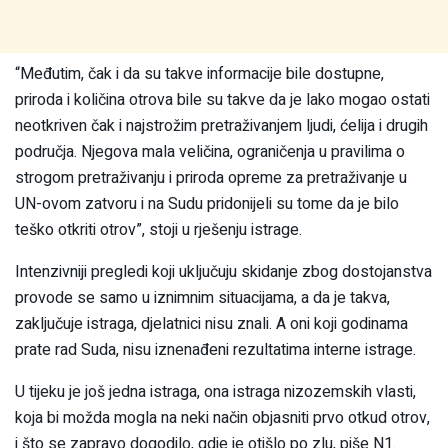
“Međutim, čak i da su takve informacije bile dostupne,
priroda i količina otrova bile su takve da je lako mogao ostati
neotkriven čak i najstrožim pretraživanjem ljudi, ćelija i drugih
područja. Njegova mala veličina, ograničenja u pravilima o
strogom pretraživanju i priroda opreme za pretraživanje u
UN-ovom zatvoru i na Sudu pridonijeli su tome da je bilo
teško otkriti otrov”, stoji u rješenju istrage.
Intenzivniji pregledi koji uključuju skidanje zbog dostojanstva
provode se samo u iznimnim situacijama, a da je takva,
zaključuje istraga, djelatnici nisu znali. A oni koji godinama
prate rad Suda, nisu iznenađeni rezultatima interne istrage.
U tijeku je još jedna istraga, ona istraga nizozemskih vlasti,
koja bi možda mogla na neki način objasniti prvo otkud otrov,
i što se zapravo dogodilo, gdje je otišlo po zlu, piše N1.