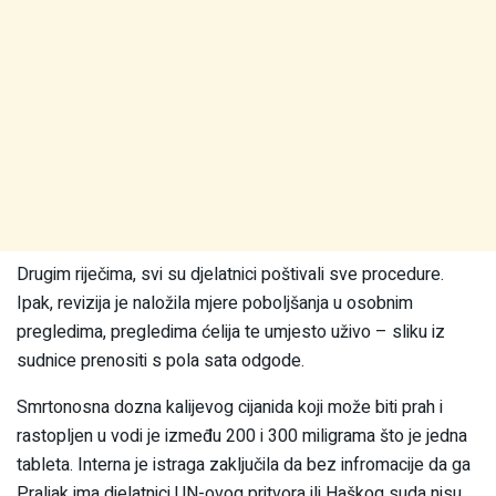
Drugim riječima, svi su djelatnici poštivali sve procedure.
Ipak, revizija je naložila mjere poboljšanja u osobnim
pregledima, pregledima ćelija te umjesto uživo – sliku iz
sudnice prenositi s pola sata odgode.
Smrtonosna dozna kalijevog cijanida koji može biti prah i
rastopljen u vodi je između 200 i 300 miligrama što je jedna
tableta. Interna je istraga zaključila da bez infromacije da ga
Praljak ima djelatnici UN-ovog pritvora ili Haškog suda nisu