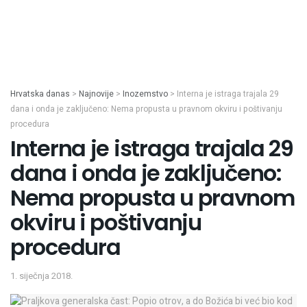
Hrvatska danas
>
Najnovije
>
Inozemstvo
>
Interna je istraga trajala 29
dana i onda je zaključeno: Nema propusta u pravnom okviru i poštivanju
procedura
Interna je istraga trajala 29
dana i onda je zaključeno:
Nema propusta u pravnom
okviru i poštivanju
procedura
1. siječnja 2018.