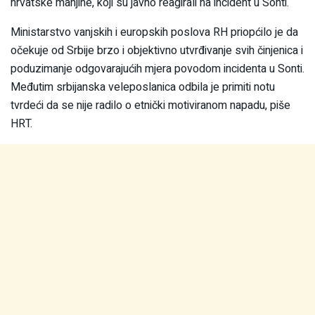
hrvatske manjine, koji su javno reagirali na incident u Sonti.
Ministarstvo vanjskih i europskih poslova RH priopćilo je da
očekuje od Srbije brzo i objektivno utvrđivanje svih činjenica i
poduzimanje odgovarajućih mjera povodom incidenta u Sonti.
Međutim srbijanska veleposlanica odbila je primiti notu
tvrdeći da se nije radilo o etnički motiviranom napadu, piše
HRT.