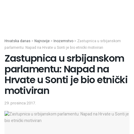
Hrvatska danas
>
Najnovije
>
Inozemstvo
>
Zastupnica u srbijanskom
parlamentu: Napad na Hrvate u Sonti je bio etnički motiviran
Zastupnica u srbijanskom
parlamentu: Napad na
Hrvate u Sonti je bio etnički
motiviran
29. prosinca 2017.