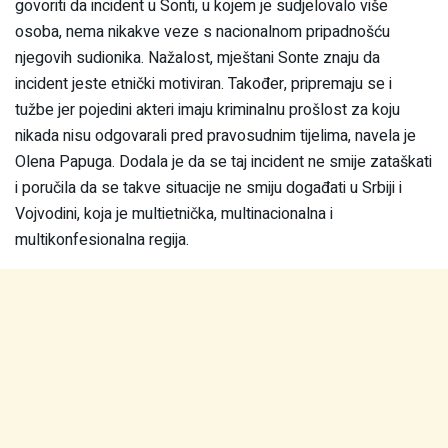
govoriti da incident u Sonti, u kojem je sudjelovalo više
osoba, nema nikakve veze s nacionalnom pripadnošću
njegovih sudionika. Nažalost, mještani Sonte znaju da
incident jeste etnički motiviran. Također, pripremaju se i
tužbe jer pojedini akteri imaju kriminalnu prošlost za koju
nikada nisu odgovarali pred pravosudnim tijelima, navela je
Olena Papuga. Dodala je da se taj incident ne smije zataškati
i poručila da se takve situacije ne smiju događati u Srbiji i
Vojvodini, koja je multietnička, multinacionalna i
multikonfesionalna regija.