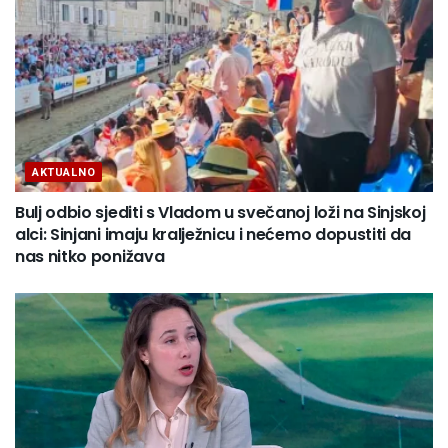
AKTUALNO
Bulj odbio sjediti s Vladom u svečanoj loži na Sinjskoj
alci: Sinjani imaju kralježnicu i nećemo dopustiti da
nas nitko ponižava