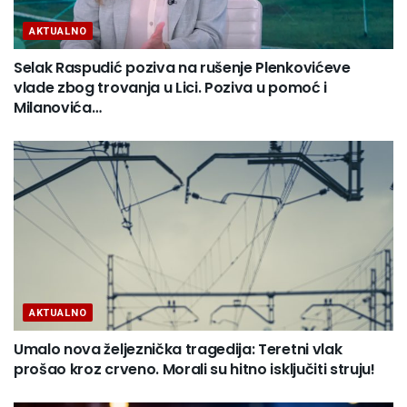
AKTUALNO
Selak Raspudić poziva na rušenje Plenkovićeve
vlade zbog trovanja u Lici. Poziva u pomoć i
Milanovića…
AKTUALNO
Umalo nova željeznička tragedija: Teretni vlak
prošao kroz crveno. Morali su hitno isključiti struju!