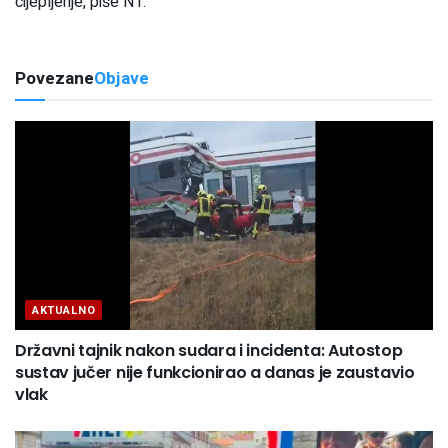
cijepljenje, piše N1.
Povezane
Objave
AKTUALNO
Državni tajnik nakon sudara i incidenta: Autostop
sustav jučer nije funkcionirao a danas je zaustavio
vlak