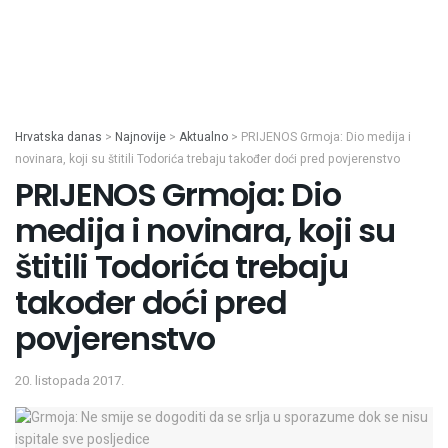
Hrvatska danas
>
Najnovije
>
Aktualno
>
PRIJENOS Grmoja: Dio medija i
novinara, koji su štitili Todorića trebaju također doći pred povjerenstvo
PRIJENOS Grmoja: Dio
medija i novinara, koji su
štitili Todorića trebaju
također doći pred
povjerenstvo
20. listopada 2017.