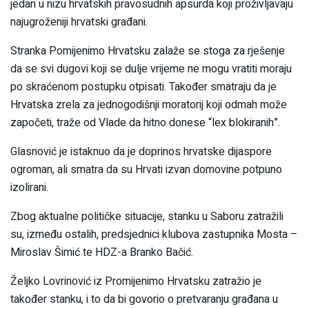
jedan u nizu hrvatskih pravosudnih apsurda koji proživljavaju
najugroženiji hrvatski građani.
Stranka Pomijenimo Hrvatsku zalaže se stoga za rješenje
da se svi dugovi koji se dulje vrijeme ne mogu vratiti moraju
po skraćenom postupku otpisati. Također smatraju da je
Hrvatska zrela za jednogodišnji moratorij koji odmah može
započeti, traže od Vlade da hitno donese “lex blokiranih”.
Glasnović je istaknuo da je doprinos hrvatske dijaspore
ogroman, ali smatra da su Hrvati izvan domovine potpuno
izolirani.
Zbog aktualne političke situacije, stanku u Saboru zatražili
su, između ostalih, predsjednici klubova zastupnika Mosta –
Miroslav Šimić te HDZ-a Branko Bačić.
Željko Lovrinović iz Promijenimo Hrvatsku zatražio je
također stanku, i to da bi govorio o pretvaranju građana u