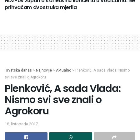
HDZ-ov župan o Karleušinu koncertu u Vodicama: Ne
prihvaćam dvostruka mjerila
Hrvatska danas
>
Najnovije
>
Aktualno
>
Plenković, A sada Vlada: Nismo
svi sve znali o Agrokoru
Plenković, A sada Vlada:
Nismo svi sve znali o
Agrokoru
18. listopada 2017.