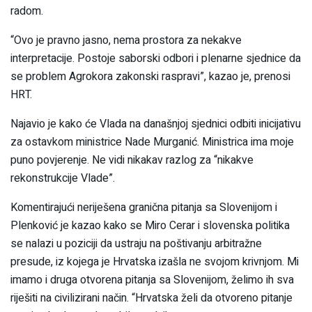
radom.
“Ovo je pravno jasno, nema prostora za nekakve
interpretacije. Postoje saborski odbori i plenarne sjednice da
se problem Agrokora zakonski raspravi”, kazao je, prenosi
HRT.
Najavio je kako će Vlada na današnjoj sjednici odbiti inicijativu
za ostavkom ministrice Nade Murganić. Ministrica ima moje
puno povjerenje. Ne vidi nikakav razlog za “nikakve
rekonstrukcije Vlade”.
Komentirajući neriješena granična pitanja sa Slovenijom i
Plenković je kazao kako se Miro Cerar i slovenska politika
se nalazi u poziciji da ustraju na poštivanju arbitražne
presude, iz kojega je Hrvatska izašla ne svojom krivnjom. Mi
imamo i druga otvorena pitanja sa Slovenijom, želimo ih sva
riješiti na civilizirani način. “Hrvatska želi da otvoreno pitanje