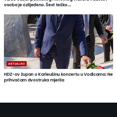
osoba je ozlijeđeno. Šest teško….
AKTUALNO
HDZ-ov župan o Karleušinu koncertu u Vodicama: Ne
prihvaćam dvostruka mjerila