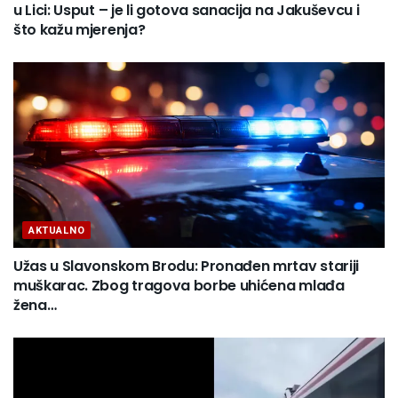
u Lici: Usput – je li gotova sanacija na Jakuševcu i
što kažu mjerenja?
AKTUALNO
Užas u Slavonskom Brodu: Pronađen mrtav stariji
muškarac. Zbog tragova borbe uhićena mlađa
žena…