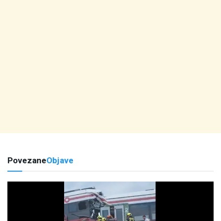
Povezane
Objave