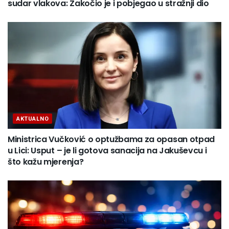
sudar vlakova: Zakočio je i pobjegao u stražnji dio
AKTUALNO
Ministrica Vučković o optužbama za opasan otpad
u Lici: Usput – je li gotova sanacija na Jakuševcu i
što kažu mjerenja?