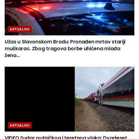
AKTUALNO
Užas u Slavonskom Brodu: Pronađen mrtav stariji
muškarac. Zbog tragova borbe uhićena mlađa
žena…
AKTUALNO
VIDEO Sudar putničkog i teretnog vlaka: Dvadeset