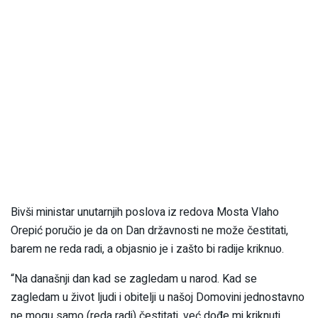
Bivši ministar unutarnjih poslova iz redova Mosta Vlaho
Orepić poručio je da on Dan državnosti ne može čestitati,
barem ne reda radi, a objasnio je i zašto bi radije kriknuo.
“Na današnji dan kad se zagledam u narod. Kad se
zagledam u život ljudi i obitelji u našoj Domovini jednostavno
ne mogu samo (reda radi) čestitati, već dođe mi kriknuti,