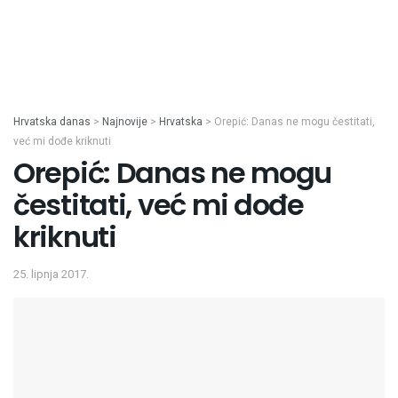
Hrvatska danas
>
Najnovije
>
Hrvatska
>
Orepić: Danas ne mogu čestitati,
već mi dođe kriknuti
Orepić: Danas ne mogu
čestitati, već mi dođe
kriknuti
25. lipnja 2017.