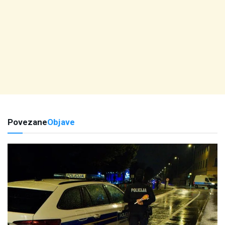
Povezane
Objave