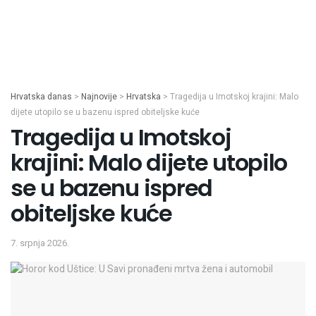
Hrvatska danas
>
Najnovije
>
Hrvatska
>
Tragedija u Imotskoj krajini: Malo
dijete utopilo se u bazenu ispred obiteljske kuće
Tragedija u Imotskoj
krajini: Malo dijete utopilo
se u bazenu ispred
obiteljske kuće
7. srpnja 2026.