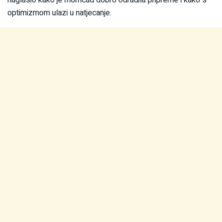
naglasio kako je momčad dobro odradila pripreme i kako s
optimizmom ulazi u natjecanje.