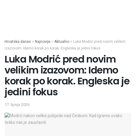
Hrvatska danas
>
Najnovije
>
Aktualno
>
Luka Modrić pred novim velikim
izazovom: Idemo korak po korak. Engleska je jedini fokus
Luka Modrić pred novim
velikim izazovom: Idemo
korak po korak. Engleska je
jedini fokus
17. lipnja 2026.