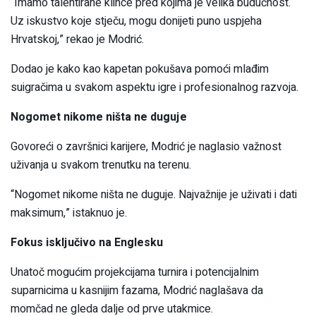
“Imamo talentirane klince pred kojima je velika budućnost.
Uz iskustvo koje stječu, mogu donijeti puno uspjeha
Hrvatskoj,” rekao je Modrić.
Dodao je kako kao kapetan pokušava pomoći mlađim
suigračima u svakom aspektu igre i profesionalnog razvoja.
Nogomet nikome ništa ne duguje
Govoreći o završnici karijere, Modrić je naglasio važnost
uživanja u svakom trenutku na terenu.
“Nogomet nikome ništa ne duguje. Najvažnije je uživati i dati
maksimum,” istaknuo je.
Fokus isključivo na Englesku
Unatoč mogućim projekcijama turnira i potencijalnim
suparnicima u kasnijim fazama, Modrić naglašava da
momčad ne gleda dalje od prve utakmice.