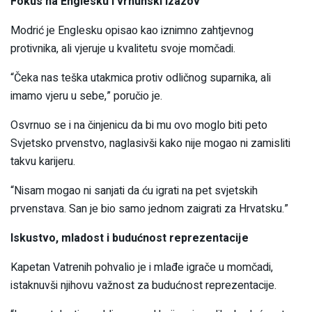
Fokus na Englesku i vrhunski izazov
Modrić je Englesku opisao kao iznimno zahtjevnog
protivnika, ali vjeruje u kvalitetu svoje momčadi.
“Čeka nas teška utakmica protiv odličnog suparnika, ali
imamo vjeru u sebe,” poručio je.
Osvrnuo se i na činjenicu da bi mu ovo moglo biti peto
Svjetsko prvenstvo, naglasivši kako nije mogao ni zamisliti
takvu karijeru.
“Nisam mogao ni sanjati da ću igrati na pet svjetskih
prvenstava. San je bio samo jednom zaigrati za Hrvatsku.”
Iskustvo, mladost i budućnost reprezentacije
Kapetan Vatrenih pohvalio je i mlađe igrače u momčadi,
istaknuvši njihovu važnost za budućnost reprezentacije.