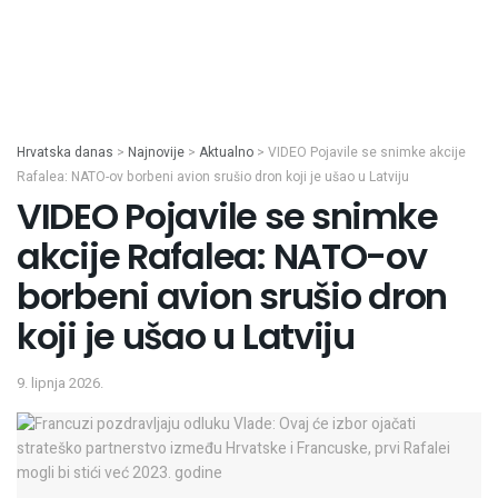
Hrvatska danas
>
Najnovije
>
Aktualno
>
VIDEO Pojavile se snimke akcije
Rafalea: NATO-ov borbeni avion srušio dron koji je ušao u Latviju
VIDEO Pojavile se snimke
akcije Rafalea: NATO-ov
borbeni avion srušio dron
koji je ušao u Latviju
9. lipnja 2026.