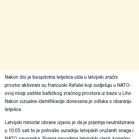
Nakon što je bespilotna letjelica ušla u latvijski zračni
prostor aktivirani su francuski Rafalei koji sudjeluju u NATO-
ovoj misiji zaštite baltičkog zračnog prostora iz baze u Litvi.
Nakon vizualne identifikacije donesena je odluka o obaranju
letjelice.
Latvijski ministar obrane izjavio je da je prijetnja neutralizirana
u 10:05 sati te je pohvalio suradnju latvijskih oružanih snaga i
NATO saveznika. Prema navodima latvijskih vlasti, konačnu