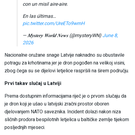
con un misil aire-aire.
En las últimas…
pic.twitter.com/UreETo9wmH
— 𝑴𝒚𝒔𝒕𝒆𝒓𝒚 𝑾𝒐𝒓𝒍𝒅 𝑵𝒆𝒘𝒔 (@mysteryWN)
June 8,
2026
Nacionalne oružane snage Latvije naknadno su obustavile
potragu za krhotinama jer je dron pogođen na velikoj visini,
zbog čega su se dijelovi letjelice raspršili na širem području.
Prvi takav slučaj u Latviji
Prema dostupnim informacijama riječ je o prvom slučaju da
je dron koji je ušao u latvijski zračni prostor oboren
djelovanjem NATO saveznika. Incident dolazi nakon niza
sličnih prodora bespilotnih letjelica u baltičke zemlje tijekom
posljednjih mjeseci.