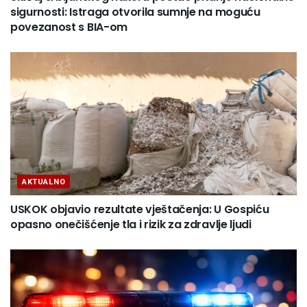
sigurnosti: Istraga otvorila sumnje na moguću
povezanost s BIA-om
AKTUALNO
USKOK objavio rezultate vještačenja: U Gospiću
opasno onečišćenje tla i rizik za zdravlje ljudi