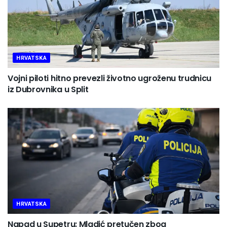
HRVATSKA
Vojni piloti hitno prevezli životno ugroženu trudnicu
iz Dubrovnika u Split
HRVATSKA
Napad u Supetru: Mladić pretučen zbog