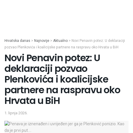
Hrvatska danas
>
Najnovije
>
Aktualno
>
Novi Penavin potez: U deklaraciji
pozvao Plenkovića i koalicijske partnere na raspravu oko Hrvata u BiH
Novi Penavin potez: U
deklaraciji pozvao
Plenkovića i koalicijske
partnere na raspravu oko
Hrvata u BiH
1. lipnja 2026.