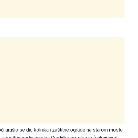
ći urušio se dio kolnika i zaštitne ograde na starom mostu
a međunarodni prijelaz Gradiška prestao je funkcionirati.