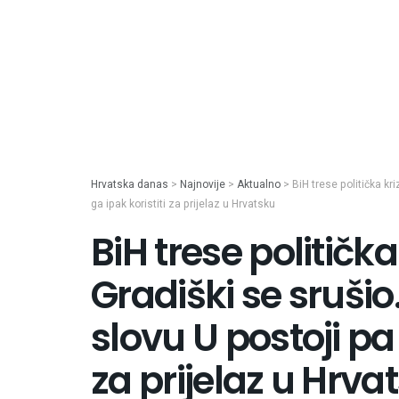
Hrvatska danas
>
Najnovije
>
Aktualno
>
BiH trese politička kr
ga ipak koristiti za prijelaz u Hrvatsku
BiH trese politička
Gradiški se srušio
slovu U postoji pa 
za prijelaz u Hrva