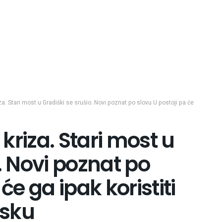
iza. Stari most u Gradiški se srušio. Novi poznat po slovu U postoji pa će
 kriza. Stari most u
. Novi poznat po
će ga ipak koristiti
tsku