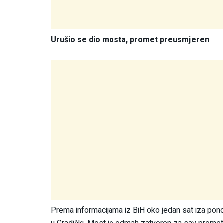
Urušio se dio mosta, promet preusmjeren
Prema informacijama iz BiH oko jedan sat iza pono
u Gradiški. Most je odmah zatvoren za sav promet, 