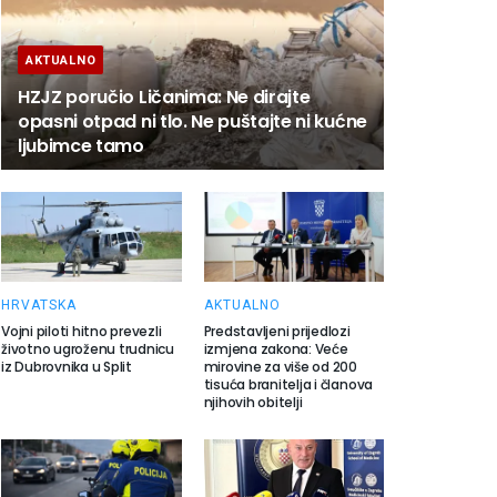
AKTUALNO
HZJZ poručio Ličanima: Ne dirajte
opasni otpad ni tlo. Ne puštajte ni kućne
ljubimce tamo
HRVATSKA
AKTUALNO
Vojni piloti hitno prevezli
Predstavljeni prijedlozi
životno ugroženu trudnicu
izmjena zakona: Veće
iz Dubrovnika u Split
mirovine za više od 200
tisuća branitelja i članova
njihovih obitelji