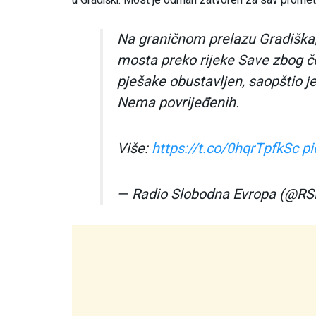
Na graničnom prelazu Gradiška,
mosta preko rijeke Save zbog če
pješake obustavljen, saopštio 
Nema povrijeđenih.
Više:
https://t.co/0hqrTpfkSc
pi
— Radio Slobodna Evropa (@RS