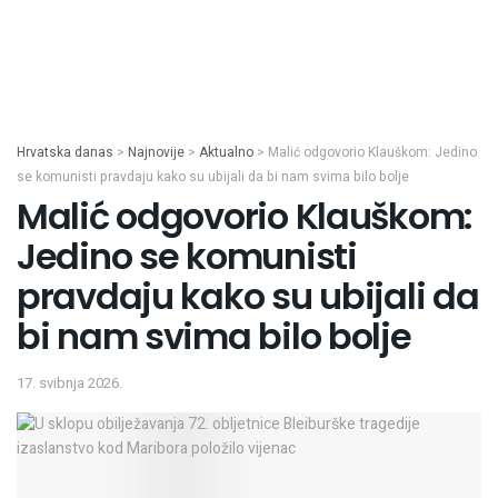
Hrvatska danas
>
Najnovije
>
Aktualno
>
Malić odgovorio Klauškom: Jedino
se komunisti pravdaju kako su ubijali da bi nam svima bilo bolje
Malić odgovorio Klauškom:
Jedino se komunisti
pravdaju kako su ubijali da
bi nam svima bilo bolje
17. svibnja 2026.