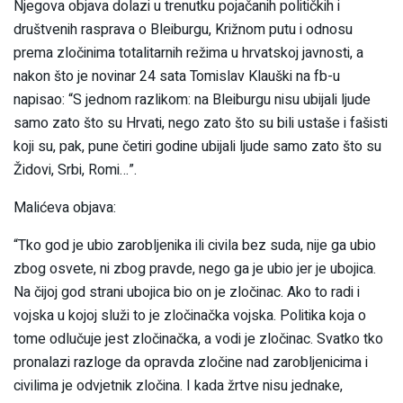
Njegova objava dolazi u trenutku pojačanih političkih i
društvenih rasprava o Bleiburgu, Križnom putu i odnosu
prema zločinima totalitarnih režima u hrvatskoj javnosti, a
nakon što je novinar 24 sata Tomislav Klauški na fb-u
napisao: “S jednom razlikom: na Bleiburgu nisu ubijali ljude
samo zato što su Hrvati, nego zato što su bili ustaše i fašisti
koji su, pak, pune četiri godine ubijali ljude samo zato što su
Židovi, Srbi, Romi…”.
Malićeva objava:
“Tko god je ubio zarobljenika ili civila bez suda, nije ga ubio
zbog osvete, ni zbog pravde, nego ga je ubio jer je ubojica.
Na čijoj god strani ubojica bio on je zločinac. Ako to radi i
vojska u kojoj služi to je zločinačka vojska. Politika koja o
tome odlučuje jest zločinačka, a vodi je zločinac. Svatko tko
pronalazi razloge da opravda zločine nad zarobljenicima i
civilima je odvjetnik zločina. I kada žrtve nisu jednake,