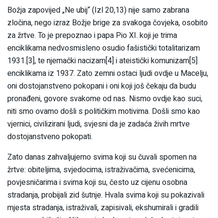
Božja zapovijed „Ne ubij“ (Izl 20,13) nije samo zabrana
zločina, nego izraz Božje brige za svakoga čovjeka, osobito
za žrtve. To je prepoznao i papa Pio XI. koji je trima
enciklikama nedvosmisleno osudio fašistički totalitarizam
1931.[3], te njemački nacizam[4] i ateistički komunizam[5]
enciklikama iz 1937. Zato zemni ostaci ljudi ovdje u Macelju,
oni dostojanstveno pokopani i oni koji još čekaju da budu
pronađeni, govore svakome od nas. Nismo ovdje kao suci,
niti smo ovamo došli s političkim motivima. Došli smo kao
vjernici, civilizirani ljudi, svjesni da je zadaća živih mrtve
dostojanstveno pokopati.
Zato danas zahvaljujemo svima koji su čuvali spomen na
žrtve: obiteljima, svjedocima, istraživačima, svećenicima,
povjesničarima i svima koji su, često uz cijenu osobna
stradanja, probijali zid šutnje. Hvala svima koji su pokazivali
mjesta stradanja, istraživali, zapisivali, ekshumirali i gradili