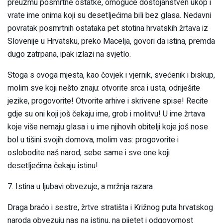
preuzmu posmrtne ostatke, omoguće dostojanstven ukop i
vrate ime onima koji su desetljećima bili bez glasa. Nedavni
povratak posmrtnih ostataka pet stotina hrvatskih žrtava iz
Slovenije u Hrvatsku, preko Macelja, govori da istina, premda
dugo zatrpana, ipak izlazi na svjetlo.
Stoga s ovoga mjesta, kao čovjek i vjernik, svećenik i biskup,
molim sve koji nešto znaju: otvorite srca i usta, odriješite
jezike, progovorite! Otvorite arhive i skrivene spise! Recite
gdje su oni koji još čekaju ime, grob i molitvu! U ime žrtava
koje više nemaju glasa i u ime njihovih obitelji koje još nose
bol u tišini svojih domova, molim vas: progovorite i
oslobodite naš narod, sebe same i sve one koji
desetljećima čekaju istinu!
7. Istina u ljubavi obvezuje, a mržnja razara
Draga braćo i sestre, žrtve stratišta i Križnog puta hrvatskog
naroda obvezuju nas na istinu, na pijetet i odgovornost