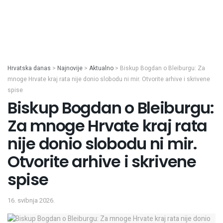
Hrvatska danas
>
Najnovije
>
Aktualno
>
Biskup Bogdan o Bleiburgu: Za
mnoge Hrvate kraj rata nije donio slobodu ni mir. Otvorite arhive i skrivene
spise
Biskup Bogdan o Bleiburgu:
Za mnoge Hrvate kraj rata
nije donio slobodu ni mir.
Otvorite arhive i skrivene
spise
16. svibnja 2026.