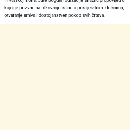
Hrvatskoj mons. Jure Bogdan održao je snažnu propovijed u
kojoj je pozvao na otkrivanje istine o poslijeratnim zločinima,
otvaranje arhiva i dostojanstven pokop svih žrtava.