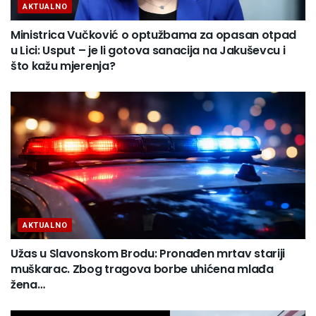
AKTUALNO
Ministrica Vučković o optužbama za opasan otpad
u Lici: Usput – je li gotova sanacija na Jakuševcu i
što kažu mjerenja?
AKTUALNO
Užas u Slavonskom Brodu: Pronađen mrtav stariji
muškarac. Zbog tragova borbe uhićena mlađa
žena…