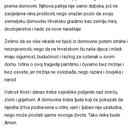
prema domovini. Njihova patnja nije samo duboka, još ne
zacijeljena rana prošlosti, nego snažan poziv da svoju
zemaljsku domovinu Hrvatsku gradimo kao zemlju mira,
dostojanstva i nade za nove naraštaje.
Želimo da se više nikada ne bježi iz domovine putem straha i
neizvjesnosti, nego da na hrvatskom tlu naša djeca i mladi
imaju sigurnost, budućnost i razlog za ostanak u svom
domu. Istinu o ovoj tragediji pamtimo i čuvamo bez mržnje i
bez osvete, jer mržnja ne oslobađa, nego razara i čovjeka i
narod.
Uskrsli Krist i danas treba svjedoke pobjede nad smrću,
zlom i grijehom. A domovina treba ljude koji će pokazati da
nijedna žrtva podnesena u istini, vjeri i ljubavi nije uzaludna,
nego može postati sjeme novoga života. Tako neka bude.
Amen.