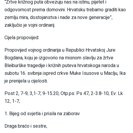
“Žrtve križnog puta obvezuju nas na istinu, pijetet i
odgovornost prema domovini. Hrvatsku trebamo graditi kao
zemlju mira, dostojanstva i nade za nove generacije”,
zaključio je vojni ordinarij.
Cijela propovijed:
Propovijed vojnog ordinarija u Republici Hrvatskoj Jure
Bogdana, koju je izgovorio na misnom slavlju za žrtve
Bleiburške tragedije i križnih puteva hrvatskoga naroda u
subotu 16. svibnja ispred crkve Muke Isusove u Maclju, Ika
je prenijela u cijelosti.
Post 2, 7-9; 3,1-7; 9-15.20; Otp.ps: Ps 47, 2-3.8-10; Ev: Lk
12, 1-7;
1. Bijeg od svjetla i prisila na zaborav
Draga braćo i sestre,