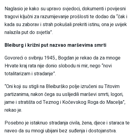
Naglasio je kako su upravo svjedoci, dokumenti i povijesni
tragovi ključni za razumijevanje prošlosti te dodao da “čak i
kada su zaborav i strah pokušali prekriti istinu, ona je uvijek
nalazila put do svjetla”.
Bleiburg i križni put nazvao marševima smrti
Govoreći o svibnju 1945., Bogdan je rekao da za mnoge
Hrvate kraj rata nije donio slobodu ni mir, nego “novi
totalitarizam i stradanje”.
“Oni koji su stigli na Bleiburško polje izručeni su Titovim
partizanima, nakon čega su uslijedili marševi smrti, logori,
jame i stratišta od Teznog i Kočevskog Roga do Macelja”,
rekao je.
Posebno je istaknuo stradanja civila, žena, djece i staraca te
naveo da su mnogi ubijani bez suđenja i dostojanstva.