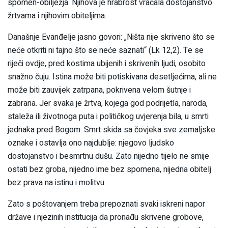
spomen-obilježja. Njihova je hrabrost vraćala dostojanstvo
žrtvama i njihovim obiteljima.
Današnje Evanđelje jasno govori: „Ništa nije skriveno što se
neće otkriti ni tajno što se neće saznati“ (Lk 12,2). Te se
riječi ovdje, pred kostima ubijenih i skrivenih ljudi, osobito
snažno čuju. Istina može biti potiskivana desetljećima, ali ne
može biti zauvijek zatrpana, pokrivena velom šutnje i
zabrana. Jer svaka je žrtva, kojega god podrijetla, naroda,
staleža ili životnoga puta i političkog uvjerenja bila, u smrti
jednaka pred Bogom. Smrt skida sa čovjeka sve zemaljske
oznake i ostavlja ono najdublje: njegovo ljudsko
dostojanstvo i besmrtnu dušu. Zato nijedno tijelo ne smije
ostati bez groba, nijedno ime bez spomena, nijedna obitelj
bez prava na istinu i molitvu.
Zato s poštovanjem treba prepoznati svaki iskreni napor
države i njezinih institucija da pronađu skrivene grobove,