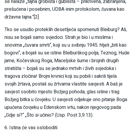
se nalaze „tajna grobišta i gubilišta – prikrivena, zabranjena,
prešućena i posebnim, UDBA-inim protokolom, čuvana kao
državna tajna.“[2]
Tko se usudio proteklih desetljeća spomenuti Bleiburg? Ali,
nisu se bojali samo svjedoci. Strah je bio i u mislima i
snovima „čuvara smrti“, koji su u svibnju 1945. htjeli „biti kao
bogovi“, a bojali su se istine Bleiburškog polja, Teznog, Hude
jame, Kočevskog Roga, Maceljske šume i brojnih drugih
stratišta – bojali su se jednako mrtvih i živih svjedoka i
tragova zločina! Brojni krvnici koji su pobili i sakrili tijela
svojih žrtava, postali su žrtvama vlastite savjesti. A baš je
savjest osobito mjesto Božjeg pohoda, glas istine i trag
Božjeg bitka u čovjeku. U savjesti odjekuje ono pitanje Boga
upućena čovjeku u Edenskom vrtu, nakon njegovog pada:
„Gdje si?“ „Što si učinio? (Usp. Post 3,9.13).
6. Istina će vas osloboditi