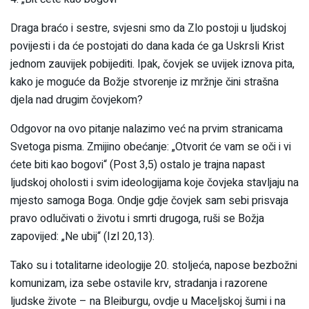
Draga braćo i sestre, svjesni smo da Zlo postoji u ljudskoj
povijesti i da će postojati do dana kada će ga Uskrsli Krist
jednom zauvijek pobijediti. Ipak, čovjek se uvijek iznova pita,
kako je moguće da Božje stvorenje iz mržnje čini strašna
djela nad drugim čovjekom?
Odgovor na ovo pitanje nalazimo već na prvim stranicama
Svetoga pisma. Zmijino obećanje: „Otvorit će vam se oči i vi
ćete biti kao bogovi“ (Post 3,5) ostalo je trajna napast
ljudskoj oholosti i svim ideologijama koje čovjeka stavljaju na
mjesto samoga Boga. Ondje gdje čovjek sam sebi prisvaja
pravo odlučivati o životu i smrti drugoga, ruši se Božja
zapovijed: „Ne ubij“ (Izl 20,13).
Tako su i totalitarne ideologije 20. stoljeća, napose bezbožni
komunizam, iza sebe ostavile krv, stradanja i razorene
ljudske živote – na Bleiburgu, ovdje u Maceljskoj šumi i na