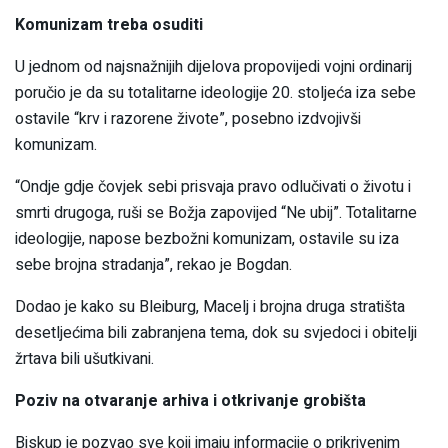
Komunizam treba osuditi
U jednom od najsnažnijih dijelova propovijedi vojni ordinarij
poručio je da su totalitarne ideologije 20. stoljeća iza sebe
ostavile “krv i razorene živote”, posebno izdvojivši
komunizam.
“Ondje gdje čovjek sebi prisvaja pravo odlučivati o životu i
smrti drugoga, ruši se Božja zapovijed “Ne ubij”. Totalitarne
ideologije, napose bezbožni komunizam, ostavile su iza
sebe brojna stradanja”, rekao je Bogdan.
Dodao je kako su Bleiburg, Macelj i brojna druga stratišta
desetljećima bili zabranjena tema, dok su svjedoci i obitelji
žrtava bili ušutkivani.
Poziv na otvaranje arhiva i otkrivanje grobišta
Biskup je pozvao sve koji imaju informacije o prikrivenim