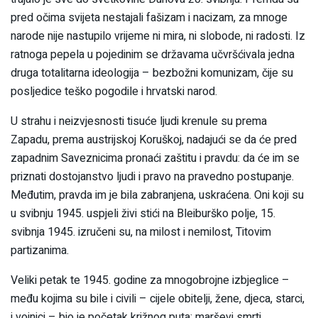
pred očima svijeta nestajali fašizam i nacizam, za mnoge
narode nije nastupilo vrijeme ni mira, ni slobode, ni radosti. Iz
ratnoga pepela u pojedinim se državama učvršćivala jedna
druga totalitarna ideologija – bezbožni komunizam, čije su
posljedice teško pogodile i hrvatski narod.
U strahu i neizvjesnosti tisuće ljudi krenule su prema
Zapadu, prema austrijskoj Koruškoj, nadajući se da će pred
zapadnim Saveznicima pronaći zaštitu i pravdu: da će im se
priznati dostojanstvo ljudi i pravo na pravedno postupanje.
Međutim, pravda im je bila zabranjena, uskraćena. Oni koji su
u svibnju 1945. uspjeli živi stići na Bleiburško polje, 15.
svibnja 1945. izručeni su, na milost i nemilost, Titovim
partizanima.
Veliki petak te 1945. godine za mnogobrojne izbjeglice –
među kojima su bile i civili – cijele obitelji, žene, djeca, starci,
i vojnici – bio je početak križnog puta: marševi smrti,