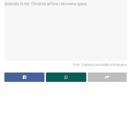
Foto: Zaklada predziđe kršćanstva