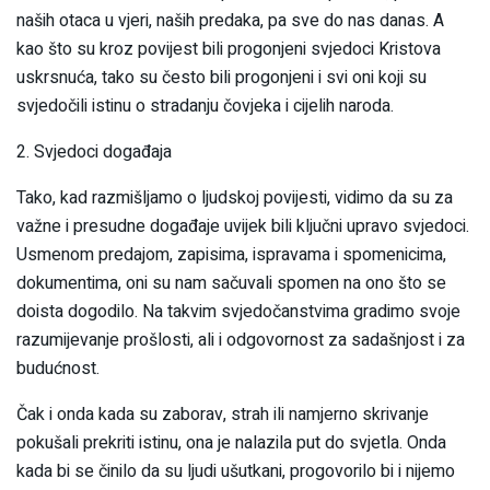
naših otaca u vjeri, naših predaka, pa sve do nas danas. A
kao što su kroz povijest bili progonjeni svjedoci Kristova
uskrsnuća, tako su često bili progonjeni i svi oni koji su
svjedočili istinu o stradanju čovjeka i cijelih naroda.
2. Svjedoci događaja
Tako, kad razmišljamo o ljudskoj povijesti, vidimo da su za
važne i presudne događaje uvijek bili ključni upravo svjedoci.
Usmenom predajom, zapisima, ispravama i spomenicima,
dokumentima, oni su nam sačuvali spomen na ono što se
doista dogodilo. Na takvim svjedočanstvima gradimo svoje
razumijevanje prošlosti, ali i odgovornost za sadašnjost i za
budućnost.
Čak i onda kada su zaborav, strah ili namjerno skrivanje
pokušali prekriti istinu, ona je nalazila put do svjetla. Onda
kada bi se činilo da su ljudi ušutkani, progovorilo bi i nijemo