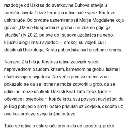
razdoblje od Uskrsa do svetkovine Duhova stavlja u
središte života Crkve temeljnu istinu naše vjere: Kristovo
uskrsnuće. Od prvotne uznemirenosti Marije Magdalene koja
govori: „Uzeše Gospodina iz groba i ne znamo gdje ga
staviše“ (Iv 20,2), pa sve do Isusova uzašašća na nebo,
ključnu ulogu imaju svjedoci – oni koji su vidjeli, čuli i
dotaknuli Uskrsloga, Krista pobjednika nad grijehom i smrću.
Namjera Zla bila je Kristovu istinu zauvijek sakriti:
nepravednom osudom, križem, kamenom na grobu, lažima i
ušutkavanjem svjedoka. No već u prvu vazmenu zoru
pokazalo se da se Istina ne može zatvoriti u grob, da se
istinu ne može ušutkati. Uskrsli Krist zato treba ljude –
očevidce i svjedoke – koji će kroz svu povijest naviještati da
je Bog pobijedio smrt i ostao prisutan uz čovjeka, osobito uz
one koji prolaze svoje križne puteve.
Tako se istina o uskrsnuću prenosila od apostola, preko