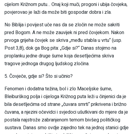
cijelom Križnom putu… Onaj koji muči, progoni i ubija čovjeka,
povjerovao je laži da može biti gospodar dobra i zla.
No Biblija i povijest uče nas da se zločin ne može sakriti
pred Bogom. A ne može zauvijek ni pred čovjekom. Nakon
prvoga grijeha čovjek se skriva „među stabla u vrtu“ (usp.
Post 3,8), dok ga Bog pita: „Gdje si?“ Danas stojimo na
proplanku jedne druge šume koja desetljećima skriva
tragove jednoga drugog ljudskog zločina.
5. Čovječe, gdje si? Što si učinio?
Fenomen i dodatna težina, bol i zlo Maceljske šume,
Bleiburškog polja i cijeloga Križnog puta leži u činjenici da je
bila desetljećima od strane „čuvara smrti“ prikrivena i brižno
čuvana, a njezini očevidci i svjedoci ušutkivani do mjere da je
postala najstrože zabranjenom temom bivšeg političkog
sustava. Danas smo ovdje zajedno tek na jednoj stanici gdje