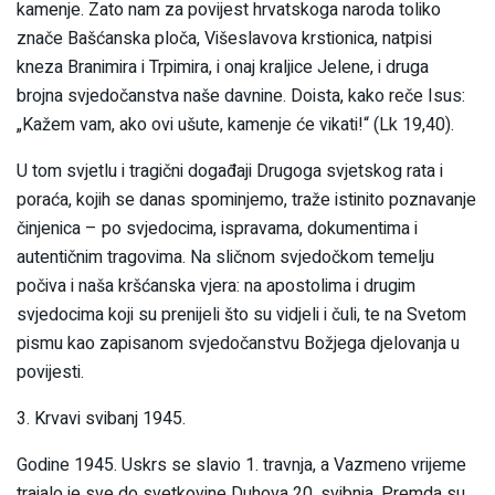
kamenje. Zato nam za povijest hrvatskoga naroda toliko
znače Bašćanska ploča, Višeslavova krstionica, natpisi
kneza Branimira i Trpimira, i onaj kraljice Jelene, i druga
brojna svjedočanstva naše davnine. Doista, kako reče Isus:
„Kažem vam, ako ovi ušute, kamenje će vikati!“ (Lk 19,40).
U tom svjetlu i tragični događaji Drugoga svjetskog rata i
poraća, kojih se danas spominjemo, traže istinito poznavanje
činjenica – po svjedocima, ispravama, dokumentima i
autentičnim tragovima. Na sličnom svjedočkom temelju
počiva i naša kršćanska vjera: na apostolima i drugim
svjedocima koji su prenijeli što su vidjeli i čuli, te na Svetom
pismu kao zapisanom svjedočanstvu Božjega djelovanja u
povijesti.
3. Krvavi svibanj 1945.
Godine 1945. Uskrs se slavio 1. travnja, a Vazmeno vrijeme
trajalo je sve do svetkovine Duhova 20. svibnja. Premda su