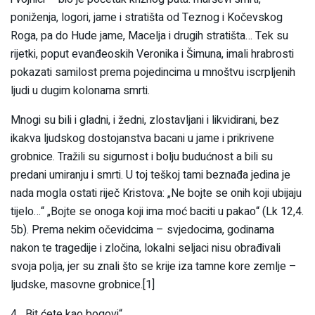
poniženja, logori, jame i stratišta od Teznog i Kočevskog
Roga, pa do Hude jame, Macelja i drugih stratišta… Tek su
rijetki, poput evanđeoskih Veronika i Šimuna, imali hrabrosti
pokazati samilost prema pojedincima u mnoštvu iscrpljenih
ljudi u dugim kolonama smrti.
Mnogi su bili i gladni, i žedni, zlostavljani i likvidirani, bez
ikakva ljudskog dostojanstva bacani u jame i prikrivene
grobnice. Tražili su sigurnost i bolju budućnost a bili su
predani umiranju i smrti. U toj teškoj tami beznađa jedina je
nada mogla ostati riječ Kristova: „Ne bojte se onih koji ubijaju
tijelo…“ „Bojte se onoga koji ima moć baciti u pakao“ (Lk 12,4.
5b). Prema nekim očevidcima – svjedocima, godinama
nakon te tragedije i zločina, lokalni seljaci nisu obrađivali
svoja polja, jer su znali što se krije iza tamne kore zemlje –
ljudske, masovne grobnice.[1]
4. „Bit ćete kao bogovi“