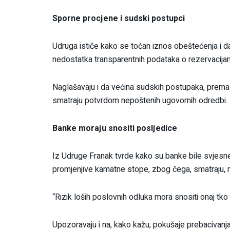
Sporne procjene i sudski postupci
Udruga ističe kako se točan iznos obeštećenja i da
nedostatka transparentnih podataka o rezervacij
Naglašavaju i da većina sudskih postupaka, prema 
smatraju potvrdom nepoštenih ugovornih odredbi.
Banke moraju snositi posljedice
Iz Udruge Franak tvrde kako su banke bile svjesne
promjenjive kamatne stope, zbog čega, smatraju, mo
“Rizik loših poslovnih odluka mora snositi onaj tko 
Upozoravaju i na, kako kažu, pokušaje prebacivanja