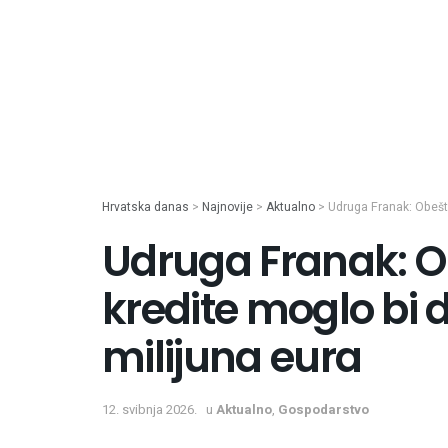
Hrvatska danas
>
Najnovije
>
Aktualno
>
Udruga Franak: Obešt
Udruga Franak: O
kredite moglo bi 
milijuna eura
12. svibnja 2026.
u
Aktualno
,
Gospodarstvo