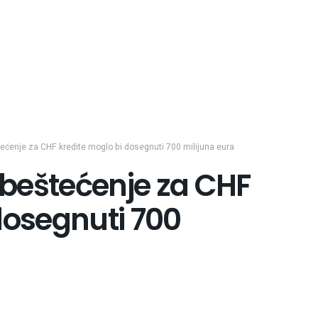
ećenje za CHF kredite moglo bi dosegnuti 700 milijuna eura
beštećenje za CHF
dosegnuti 700