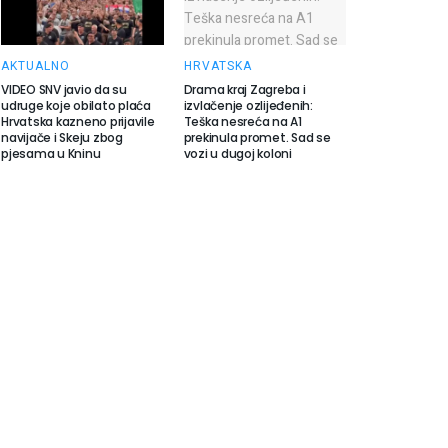
AKTUALNO
HRVATSKA
VIDEO SNV javio da su
Drama kraj Zagreba i
udruge koje obilato plaća
izvlačenje ozlijeđenih:
Hrvatska kazneno prijavile
Teška nesreća na A1
navijače i Skeju zbog
prekinula promet. Sad se
pjesama u Kninu
vozi u dugoj koloni