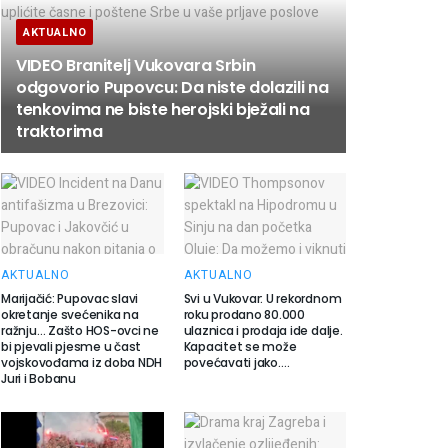
AKTUALNO
VIDEO Branitelj Vukovara Srbin
odgovorio Pupovcu: Da niste dolazili na
tenkovima ne biste herojski bježali na
traktorima
AKTUALNO
AKTUALNO
Marijačić: Pupovac slavi
Svi u Vukovar: U rekordnom
okretanje svećenika na
roku prodano 80.000
ražnju… Zašto HOS-ovci ne
ulaznica i prodaja ide dalje.
bi pjevali pjesme u čast
Kapacitet se može
vojskovođama iz doba NDH
povećavati jako….
Juri i Bobanu