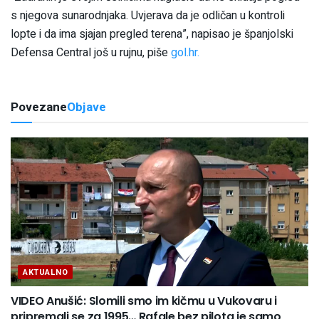
s njegova sunarodnjaka. Uvjerava da je odličan u kontroli
lopte i da ima sjajan pregled terena”, napisao je španjolski
Defensa Central još u rujnu, piše
gol.hr.
Povezane
Objave
AKTUALNO
VIDEO Anušić: Slomili smo im kičmu u Vukovaru i
pripremali se za 1995… Rafale bez pilota je samo