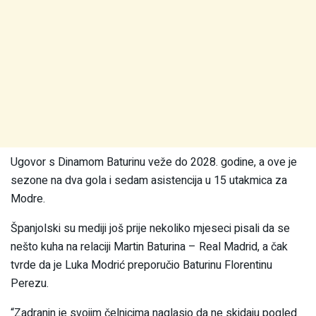
Ugovor s Dinamom Baturinu veže do 2028. godine, a ove je
sezone na dva gola i sedam asistencija u 15 utakmica za
Modre.
Španjolski su mediji još prije nekoliko mjeseci pisali da se
nešto kuha na relaciji Martin Baturina – Real Madrid, a čak
tvrde da je Luka Modrić preporučio Baturinu Florentinu
Perezu.
“Zadranin je svojim čelnicima naglasio da ne skidaju pogled