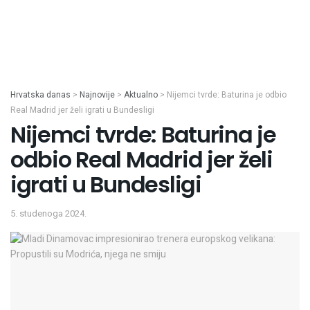
Hrvatska danas
>
Najnovije
>
Aktualno
>
Nijemci tvrde: Baturina je odbio
Real Madrid jer želi igrati u Bundesligi
Nijemci tvrde: Baturina je
odbio Real Madrid jer želi
igrati u Bundesligi
5. studenoga 2024.