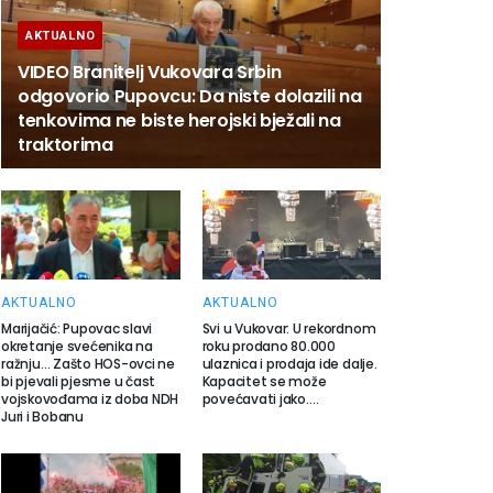
AKTUALNO
VIDEO Branitelj Vukovara Srbin
odgovorio Pupovcu: Da niste dolazili na
tenkovima ne biste herojski bježali na
traktorima
AKTUALNO
AKTUALNO
Marijačić: Pupovac slavi
Svi u Vukovar: U rekordnom
okretanje svećenika na
roku prodano 80.000
ražnju… Zašto HOS-ovci ne
ulaznica i prodaja ide dalje.
bi pjevali pjesme u čast
Kapacitet se može
vojskovođama iz doba NDH
povećavati jako….
Juri i Bobanu