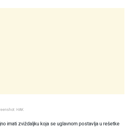
reenshot: HAK
jno imati zviždaljku koja se uglavnom postavlja u rešetke