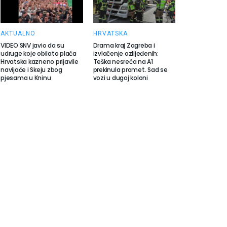
AKTUALNO
HRVATSKA
VIDEO SNV javio da su
Drama kraj Zagreba i
udruge koje obilato plaća
izvlačenje ozlijeđenih:
Hrvatska kazneno prijavile
Teška nesreća na A1
navijače i Skeju zbog
prekinula promet. Sad se
pjesama u Kninu
vozi u dugoj koloni