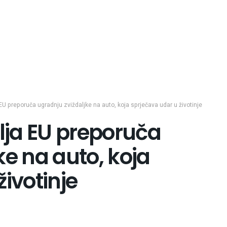
 preporuča ugradnju zviždaljke na auto, koja sprječava udar u životinje
ja EU preporuča
ke na auto, koja
ivotinje