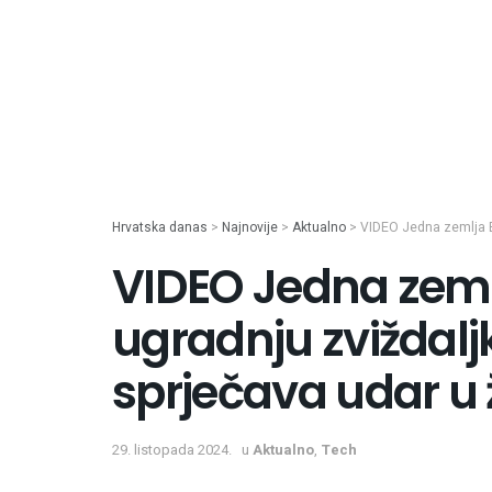
Hrvatska danas
>
Najnovije
>
Aktualno
>
VIDEO Jedna zemlja EU
VIDEO Jedna zeml
ugradnju zviždalj
sprječava udar u ž
29. listopada 2024.
u
Aktualno
,
Tech