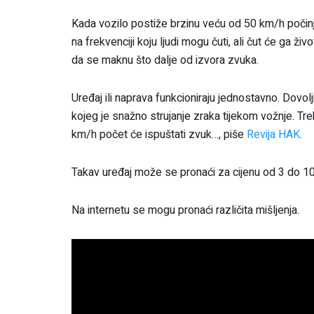
Kada vozilo postiže brzinu veću od 50 km/h počinje 
na frekvenciji koju ljudi mogu čuti, ali čut će ga život
da se maknu što dalje od izvora zvuka.
Uređaj ili naprava funkcioniraju jednostavno. Dovoljn
kojeg je snažno strujanje zraka tijekom vožnje. Tr
km/h počet će ispuštati zvuk…, piše
Revija HAK.
Takav uređaj može se pronaći za cijenu od 3 do 10
Na internetu se mogu pronaći različita mišljenja.