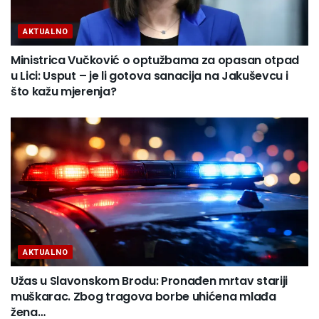
AKTUALNO
Ministrica Vučković o optužbama za opasan otpad
u Lici: Usput – je li gotova sanacija na Jakuševcu i
što kažu mjerenja?
AKTUALNO
Užas u Slavonskom Brodu: Pronađen mrtav stariji
muškarac. Zbog tragova borbe uhićena mlađa
žena…