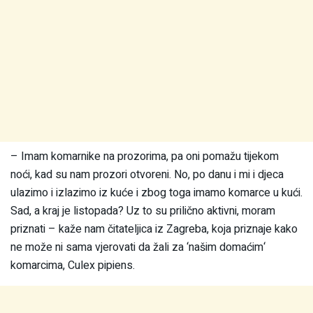
– Imam komarnike na prozorima, pa oni pomažu tijekom
noći, kad su nam prozori otvoreni. No, po danu i mi i djeca
ulazimo i izlazimo iz kuće i zbog toga imamo komarce u kući.
Sad, a kraj je listopada? Uz to su prilično aktivni, moram
priznati – kaže nam čitateljica iz Zagreba, koja priznaje kako
ne može ni sama vjerovati da žali za ‘našim domaćim‘
komarcima, Culex pipiens.