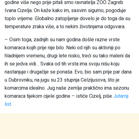
godine više nego prije pitali smo ravnatelja ZOO Zagreb
Ivana Cizelja. On kaže kako im, sasvim sigurno, pogoduje
toplo vrijeme. Globalno zatopljenje dovelo je do toga da su
temperature zraka više, a to nekim životinjama odgovara.
– Osim toga, zadnjih su nam godina došle razne vrste
komaraca kojih prije nije bilo. Neki od njih su aktivniji po
hladnijem vremenu, drugi lete nisko, treći su tako maleni da
ih se jedva vidi… Svaka od tih vrsta ima svoju nišu koju
nastanjuje i drugačije se ponaša. Evo, bio sam prije par dana
u Dubrovniku, na jugu su 23 stupnja Celzijusova, što je
komarcima idealno. Jug naše zemlje praktično ima sezonu
komaraca tijekom cijele godine – ističe Cizelj, piše
Jutarnji
list.