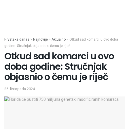
Hrvatska danas
>
Najnovije
>
Aktualno
>
Otkud sad komarci u ovo doba
godine: Stručnjak objasnio o čemu je riječ
Otkud sad komarci u ovo
doba godine: Stručnjak
objasnio o čemu je riječ
25. listopada 2024.