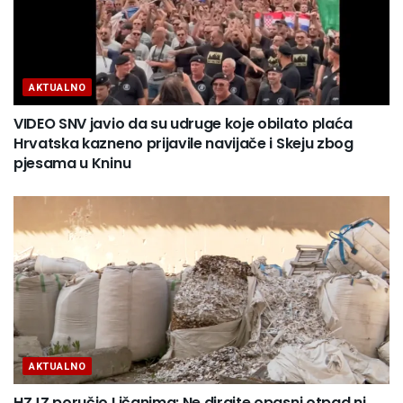
AKTUALNO
VIDEO SNV javio da su udruge koje obilato plaća
Hrvatska kazneno prijavile navijače i Skeju zbog
pjesama u Kninu
AKTUALNO
HZJZ poručio Ličanima: Ne dirajte opasni otpad ni