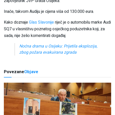
zapovjednik JVP Grada Osijeka.
Inače, takvom Audiju je cijena viša od 130.000 eura.
Kako doznaje
Glas Slavonije
riječ je o automobilu marke Audi
SQ7 u vlasništvu poznatog osječkog poduzetnika koji, za
sada, nije želio komentirati događaj.
Noćna drama u Osijeku: Prijetila eksplozija,
zbog požara evakuirana zgrada
Povezane
Objave