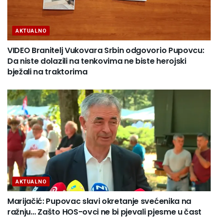
AKTUALNO
VIDEO Branitelj Vukovara Srbin odgovorio Pupovcu:
Da niste dolazili na tenkovima ne biste herojski
bježali na traktorima
AKTUALNO
Marijačić: Pupovac slavi okretanje svećenika na
ražnju… Zašto HOS-ovci ne bi pjevali pjesme u čast