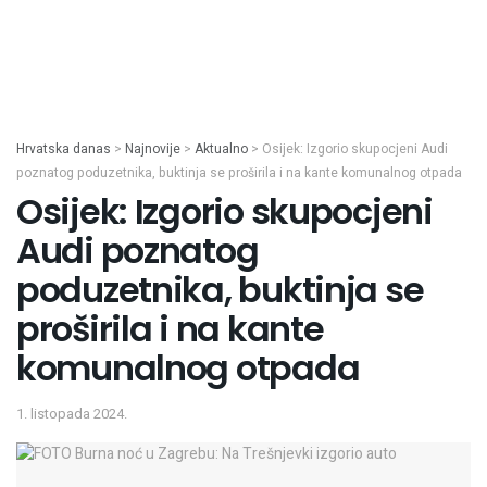
Hrvatska danas
>
Najnovije
>
Aktualno
>
Osijek: Izgorio skupocjeni Audi
poznatog poduzetnika, buktinja se proširila i na kante komunalnog otpada
Osijek: Izgorio skupocjeni
Audi poznatog
poduzetnika, buktinja se
proširila i na kante
komunalnog otpada
1. listopada 2024.