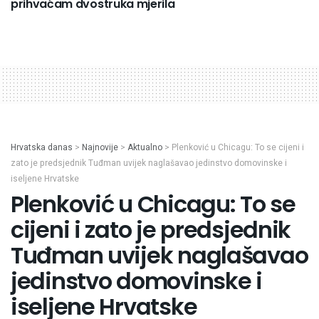
prihvaćam dvostruka mjerila
Hrvatska danas
>
Najnovije
>
Aktualno
>
Plenković u Chicagu: To se cijeni i
zato je predsjednik Tuđman uvijek naglašavao jedinstvo domovinske i
iseljene Hrvatske
Plenković u Chicagu: To se
cijeni i zato je predsjednik
Tuđman uvijek naglašavao
jedinstvo domovinske i
iseljene Hrvatske