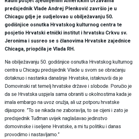
Radni posjet Sjedinjenim Američkim Državama
predsjednik Vlade Andrej Plenković završio je u
Chicagu gdje je sudjelovao u obilježavanju 50.
godišnjice osnutka Hrvatskog kulturnog centra te
posjetio Hrvatski etnički institut i hrvatsku Crkvu sv.
Jeronima i susreo se s članovima Hrvatske zajednice
Chicaga, priopćila je Vlada RH.
Na obilježavanju 50. godišnjice osnutka Hrvatskog kulturnog
centra u Chicagu predsjednik Vlade u svom se obraćanju
dotaknuo i nastanka današnje Hrvatske, istaknuvši da je
Domovinski rat temelj hrvatske države i slobode. Poručio je
da se Hrvatska uspjela sama obraniti u okolnostima kada je
imala embargo na uvoz oružja, ali uz potporu hrvatske
dijaspore. ”To se nikada ne zaboravlja, to se cijeni i zato je
predsjednik Tuđman uvijek naglašavao jedinstvo
domovinske i iseljene Hrvatske, a mi tu politiku i danas
provodimo i nastavljamo.”