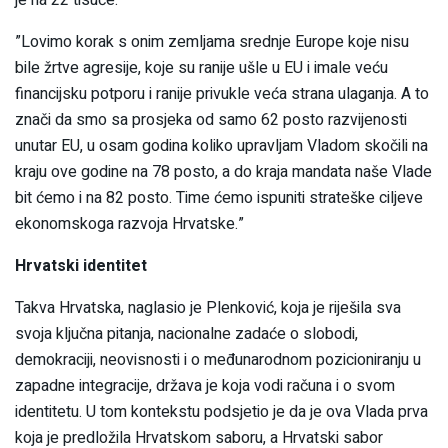
je na 22 tisuće.
”Lovimo korak s onim zemljama srednje Europe koje nisu
bile žrtve agresije, koje su ranije ušle u EU i imale veću
financijsku potporu i ranije privukle veća strana ulaganja. A to
znači da smo sa prosjeka od samo 62 posto razvijenosti
unutar EU, u osam godina koliko upravljam Vladom skočili na
kraju ove godine na 78 posto, a do kraja mandata naše Vlade
bit ćemo i na 82 posto. Time ćemo ispuniti strateške ciljeve
ekonomskoga razvoja Hrvatske.”
Hrvatski identitet
Takva Hrvatska, naglasio je Plenković, koja je riješila sva
svoja ključna pitanja, nacionalne zadaće o slobodi,
demokraciji, neovisnosti i o međunarodnom pozicioniranju u
zapadne integracije, država je koja vodi računa i o svom
identitetu. U tom kontekstu podsjetio je da je ova Vlada prva
koja je predložila Hrvatskom saboru, a Hrvatski sabor