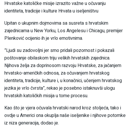
Hrvatske katoličke misije izrazito važne u očuvanju
identiteta, tradicije i kulture Hrvata u iseljeništvu
Upitan o ukupnim dojmovima sa susreta s hrvatskim
zajednicama u New Yorku, Los Angelesu i Chicagu, premijer
Plenković ocijenio ih je vrlo emotivnima.
”Ljudi su zadovoljni jer smo pridali pozornost i pokazali
poštovanje obilaskom triju velikih hrvatskih zajednica.
Njihova želja za doprinosom razvoju Hrvatske, za jačanjem
hrvatsko-američkih odnosa, za očuvanjem hrvatskog
identiteta, tradicije, kulture i, u konačnici, učenjem hrvatskog
jezika je vrlo čvrsta”, rekao je posebno istaknuvši ulogu
hrvatskih katoličkih misija u tome procesu.
Kao što je vjera očuvala hrvatski narod kroz stoljeća, tako i
ovdje u Americi ona okuplja naše iseljenike i njihove potomke
iz niza generacija, dodao je.