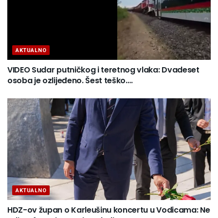
AKTUALNO
VIDEO Sudar putničkog i teretnog vlaka: Dvadeset
osoba je ozlijeđeno. Šest teško….
AKTUALNO
HDZ-ov župan o Karleušinu koncertu u Vodicama: Ne