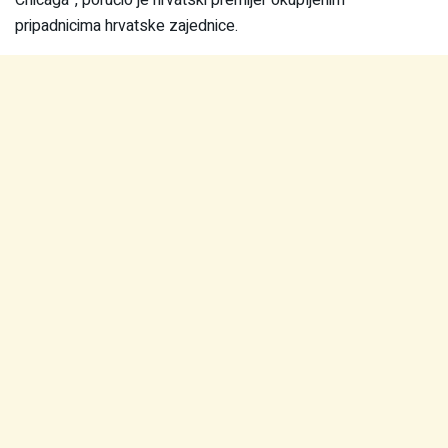
Chicaga”, poručio je hrvatski premijer okupljenim
pripadnicima hrvatske zajednice.