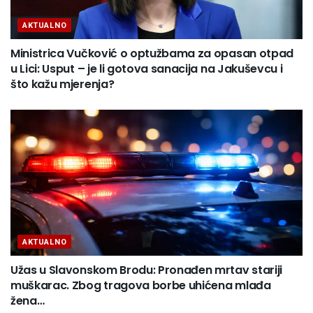
AKTUALNO
Ministrica Vučković o optužbama za opasan otpad
u Lici: Usput – je li gotova sanacija na Jakuševcu i
što kažu mjerenja?
AKTUALNO
Užas u Slavonskom Brodu: Pronađen mrtav stariji
muškarac. Zbog tragova borbe uhićena mlađa
žena…