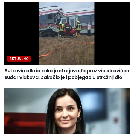
AKTUALNO
Butković otkrio kako je strojovođa preživio stravičan
sudar vlakova: Zakočio je i pobjegao u stražnji dio