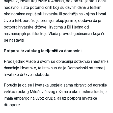
dajete vi, Hrvati koji živite u Americi, bez obzira jeste li došli
nedavno ili ste potomci onih koji su davnih dana u teškim
okolnostima napuštali Hrvatsku ili područja na kojima Hrvati
žive u BiH, poručio je premijer okupljenima, dodavši da je
potpora hrvatske države Hrvatima u BiH jedna od
najznačajnijih politika koju Vlada provodi godinama i koja će
se nastaviti.
Potpora hrvatskog iseljeništva domovini
Predsjednik Vlade u svom se obraćanju dotaknuo i nastanka
današnje Hrvatske, te istaknuo da je Domovinski rat temelj
hrvatske države i slobode.
Poručio je da se Hrvatska uspjela sama obraniti od agresije
velikosrpskog Miloševićevog režima u okolnostima kada je
imala embargo na uvoz oružja, ali uz potporu hrvatske
dijaspore.