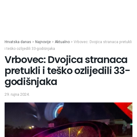
Hrvatska danas
>
Najnovije
>
Aktualno
>
Vrbovec: Dvojica stranaca pretukli
i teško ozlijedili 33-godišnjaka
Vrbovec: Dvojica stranaca
pretukli i teško ozlijedili 33-
godišnjaka
29. rujna 2024.