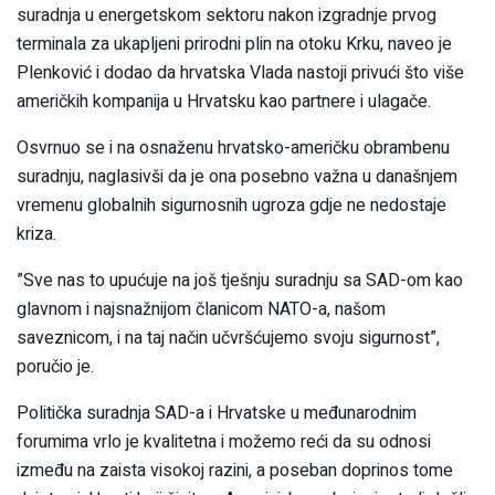
suradnja u energetskom sektoru nakon izgradnje prvog
terminala za ukapljeni prirodni plin na otoku Krku, naveo je
Plenković i dodao da hrvatska Vlada nastoji privući što više
američkih kompanija u Hrvatsku kao partnere i ulagače.
Osvrnuo se i na osnaženu hrvatsko-američku obrambenu
suradnju, naglasivši da je ona posebno važna u današnjem
vremenu globalnih sigurnosnih ugroza gdje ne nedostaje
kriza.
”Sve nas to upućuje na još tješnju suradnju sa SAD-om kao
glavnom i najsnažnijom članicom NATO-a, našom
saveznicom, i na taj način učvršćujemo svoju sigurnost”,
poručio je.
Politička suradnja SAD-a i Hrvatske u međunarodnim
forumima vrlo je kvalitetna i možemo reći da su odnosi
između na zaista visokoj razini, a poseban doprinos tome