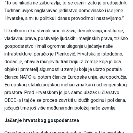
”To se nikada ne zaboravlja, to se cijeni i zato je predsjednik
Tuđman uvijek naglašavao jedinstvo domovinske i iseljene
Hrvatske, a mi tu politiku i danas provodimo i nastavljamo.”
U kratkom roku stvorili smo državu, demokraciju, institucije,
vladavinu prava, poštivanje ljudskih i manjinskih prava, tržišno
gospodarstvo i imali ogromna ulaganja u jačanje naše
infrastrukture, poručio je Plenković. Hrvatska je istodobno,
dodao je, obavila munjevitu tranziciju iz zemlje koja je bila
objekt i primatelj sigurnosti u zemlju koja je ubrzo postala
članica NATO-a, potom članica Europske unije, europodručja,
Europskog stabilizacijskog mehanizma kao i schengenskog
prostora. Pred Hrvatskom je još samo ulazak u članstvo
OECD-a i taj će se proces završiti u idućih godinu i pol dana,
jačajući time još više međunarodni položaj naše zemlje.
Jačanje hrvatskog gospodarstva