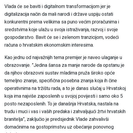
Vlada će se baviti i digitalnom transformacijom jer je
digitalizacija način da mali narodi i države uspiju ostati
konkurentni prema velikima sa puno većim proračunima i
sredstvima koje ulažu u svoja istraživanja, razvoj i svoje
gospodarstvo. Bavit će se i zelenom tranzicijom, vodeći
računa o hrvatskim ekonomskim interesima.
Kao jednu od najvažnijih tema premijer je naveo ulaganje u
obrazovanje. ”Jedina šansa za manje narode da opstanu je
da njihov obrazovni sustav mladima pruža široko opće
temeljno znanje, specifična posebna znanja koja ih čine
operativnima na tržištu rada, a to je danas slučaj u Hrvatskoj
koja ima najviše zaposlenih u svojoj povijesti i samo oko 5
posto nezaposlenih. To je današnja Hrvatska, nastala na
trudu i muci i vas i vaših predaka i zahvaljujući žrtvi hrvatskih
branitelja”, zaključio je predsjednik Vlade zahvalivši
domaćinima na gostoprimstvu uz obećanje ponovnog