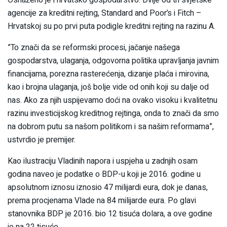
Osnaženo je i hrvatsko gospodarstvo. Dvije od tri svjetske
agencije za kreditni rejting, Standard and Poor’s i Fitch –
Hrvatskoj su po prvi puta podigle kreditni rejting na razinu A.
”To znači da se reformski procesi, jačanje našega
gospodarstva, ulaganja, odgovorna politika upravljanja javnim
financijama, porezna rasterećenja, dizanje plaća i mirovina,
kao i brojna ulaganja, još bolje vide od onih koji su dalje od
nas. Ako za njih uspijevamo doći na ovako visoku i kvalitetnu
razinu investicijskog kreditnog rejtinga, onda to znači da smo
na dobrom putu sa našom politikom i sa našim reformama”,
ustvrdio je premijer.
Kao ilustraciju Vladinih napora i uspjeha u zadnjih osam
godina naveo je podatke o BDP-u koji je 2016. godine u
apsolutnom iznosu iznosio 47 milijardi eura, dok je danas,
prema procjenama Vlade na 84 milijarde eura. Po glavi
stanovnika BDP je 2016. bio 12 tisuća dolara, a ove godine