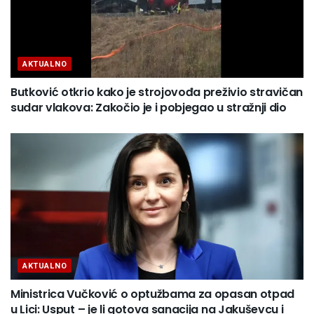
AKTUALNO
Butković otkrio kako je strojovođa preživio stravičan
sudar vlakova: Zakočio je i pobjegao u stražnji dio
AKTUALNO
Ministrica Vučković o optužbama za opasan otpad
u Lici: Usput – je li gotova sanacija na Jakuševcu i