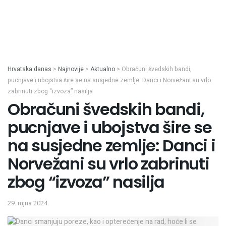
Hrvatska danas
>
Najnovije
>
Aktualno
>
Obračuni švedskih bandi,
pucnjave i ubojstva šire se na susjedne zemlje: Danci i Norvežani su vrlo
zabrinuti zbog “izvoza” nasilja
Obračuni švedskih bandi,
pucnjave i ubojstva šire se
na susjedne zemlje: Danci i
Norvežani su vrlo zabrinuti
zbog “izvoza” nasilja
29. rujna 2024.