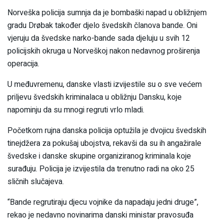
Norveška policija sumnja da je bombaški napad u obližnjem
gradu Drøbak također djelo švedskih članova bande. Oni
vjeruju da švedske narko-bande sada djeluju u svih 12
policijskih okruga u Norveškoj nakon nedavnog proširenja
operacija.
U međuvremenu, danske vlasti izvijestile su o sve većem
priljevu švedskih kriminalaca u obližnju Dansku, koje
napominju da su mnogi regruti vrlo mladi.
Početkom rujna danska policija optužila je dvojicu švedskih
tinejdžera za pokušaj ubojstva, rekavši da su ih angažirale
švedske i danske skupine organiziranog kriminala koje
surađuju. Policija je izvijestila da trenutno radi na oko 25
sličnih slučajeva.
“Bande regrutiraju djecu vojnike da napadaju jedni druge”,
rekao je nedavno novinarima danski ministar pravosuđa