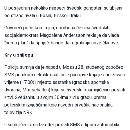
U posljednjih nekoliko mjeseci, švedski gangsteri su ubijeni
od strane rivala u Bosni, Turskoj i Iraku.
Govoreći početkom rujna, oporbena čelnica švedskih
socijaldemokrata Magdalena Andersson rekla je da vlada
“nema plan” da spriječi bande da regrutiraju nove članove.
Krv u snijegu
Policija sumnja da je napad u Mossu 28. studenog započeo
SMS porukom nekoliko sati prije pucnjave koja je sadržavala
vrijeme (17:00) i mjesto sastanka (gradska sportska
dvorana, Mossehallen) koju su švedski osumnjičenici poslali
žrtvi, Šveđaninu u svojim 30-ima živi u gradu, prema
policijskim izvješćima koje navodi norveška nacionalna
televizija NRK.
Osumnjičenici su također poslali SMS s tipom automobila