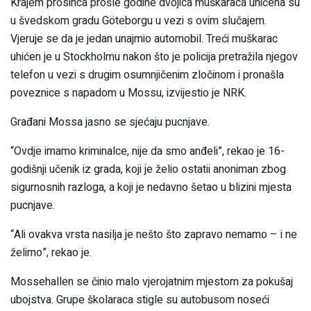
Krajem prosinca prošle godine dvojica muškaraca uhićena su
u švedskom gradu Göteborgu u vezi s ovim slučajem.
Vjeruje se da je jedan unajmio automobil. Treći muškarac
uhićen je u Stockholmu nakon što je policija pretražila njegov
telefon u vezi s drugim osumnjičenim zločinom i pronašla
poveznice s napadom u Mossu, izvijestio je NRK.
Građani Mossa jasno se sjećaju pucnjave.
“Ovdje imamo kriminalce, nije da smo anđeli”, rekao je 16-
godišnji učenik iz grada, koji je želio ostatii anoniman zbog
sigurnosnih razloga, a koji je nedavno šetao u blizini mjesta
pucnjave.
“Ali ovakva vrsta nasilja je nešto što zapravo nemamo – i ne
želimo”, rekao je.
Mossehallen se činio malo vjerojatnim mjestom za pokušaj
ubojstva. Grupe školaraca stigle su autobusom noseći