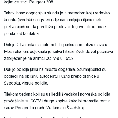
kojim će stići: Peugeot 208.
Takav lanac događaja u skladu je s metodom koju redovito
koriste švedski gangsteri gdje namamljuju ciljanu metu
pretvarajući se da predlažu poslovni dogovor ili prenose
poruku od kontakta.
Dok je žrtva prilazila automobilu, parkiranom blizu ulaza u
Mossehallen, odjeknula je salva hitaca. Zvuk devet pucnjeva
zabilježen je na snimci CCTV-a u 16:52.
Dok je policija jurila na mjesto događaja, osumnjičenici su
pobjegli na obližnju autocestu i južno preko granice u
Švedsku, vjeruje policija.
Tijekom tjedana koji su uslijedili švedska i norveška policija
pročešljale su CCTV i druge zapise kako bi pronašle rent-a-
carov Peugeot u gradu Vetlanda u Švedskoj.