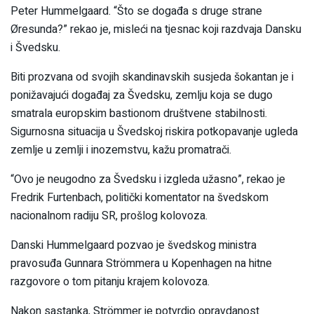
Peter Hummelgaard. “Što se događa s druge strane
Øresunda?” rekao je, misleći na tjesnac koji razdvaja Dansku
i Švedsku.
Biti prozvana od svojih skandinavskih susjeda šokantan je i
ponižavajući događaj za Švedsku, zemlju koja se dugo
smatrala europskim bastionom društvene stabilnosti.
Sigurnosna situacija u Švedskoj riskira potkopavanje ugleda
zemlje u zemlji i inozemstvu, kažu promatrači.
“Ovo je neugodno za Švedsku i izgleda užasno”, rekao je
Fredrik Furtenbach, politički komentator na švedskom
nacionalnom radiju SR, prošlog kolovoza.
Danski Hummelgaard pozvao je švedskog ministra
pravosuđa Gunnara Strömmera u Kopenhagen na hitne
razgovore o tom pitanju krajem kolovoza.
Nakon sastanka, Strömmer je potvrdio opravdanost