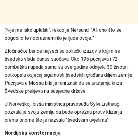
“Nije me lako uplašiti”, rekao je Nersund. “Ali ono što se
dogodilo te noći uznemirilo je ljude ovdje.”
Zločinačke bande najveći su politički izazov s kojim se
švedska vlada danas suočava. Oko 195 pucnjava i 72
bombaška napada samo su ove godine odnijela 30 života i
potkopala osjećaj sigurnosti švedskih građana diljem zemlje.
Pucnjava u Mossu bila je rani znak da se unutarnja kriza
Švedske prelijeva na susjedne države.
U Norveškoj, bivša ministrica pravosuđa Sylvi Listhaug
pozvala je svoju zemlju da bude oprezna protiv klizanja
prema onome što je nazvala “švedskim uvjetima”.
Nordijska konsternacija