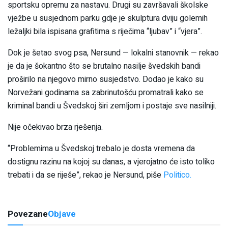
sportsku opremu za nastavu. Drugi su završavali školske
vježbe u susjednom parku gdje je skulptura dviju golemih
ležaljki bila ispisana grafitima s riječima “ljubav” i “vjera”.
Dok je šetao svog psa, Nersund — lokalni stanovnik — rekao
je da je šokantno što se brutalno nasilje švedskih bandi
proširilo na njegovo mirno susjedstvo. Dodao je kako su
Norvežani godinama sa zabrinutošću promatrali kako se
kriminal bandi u Švedskoj širi zemljom i postaje sve nasilniji.
Nije očekivao brza rješenja.
“Problemima u Švedskoj trebalo je dosta vremena da
dostignu razinu na kojoj su danas, a vjerojatno će isto toliko
trebati i da se riješe”, rekao je Nersund, piše
Politico.
Povezane
Objave