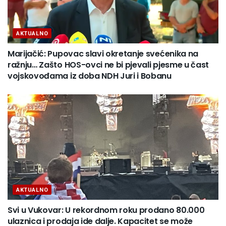
AKTUALNO
Marijačić: Pupovac slavi okretanje svećenika na
ražnju… Zašto HOS-ovci ne bi pjevali pjesme u čast
vojskovođama iz doba NDH Juri i Bobanu
AKTUALNO
Svi u Vukovar: U rekordnom roku prodano 80.000
ulaznica i prodaja ide dalje. Kapacitet se može