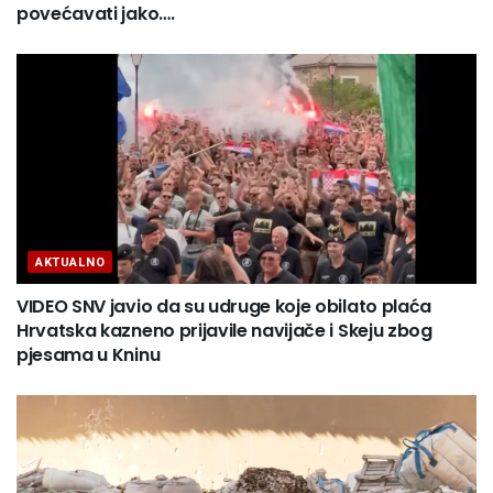
povećavati jako….
AKTUALNO
VIDEO SNV javio da su udruge koje obilato plaća
Hrvatska kazneno prijavile navijače i Skeju zbog
pjesama u Kninu