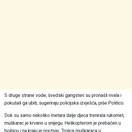
S druge strane vode, švedski gangsteri su pronašli rivala i
pokušali ga ubiti, sugeriraju policijska izvješća, piše Politico.
Dok su samo nekoliko metara dalje djeca trenirala rukomet,
muškarac je krvario u snijegu. Helikopterom je prebačen u
bolnicu i na kraju je preživio. Trojica muškaraca u