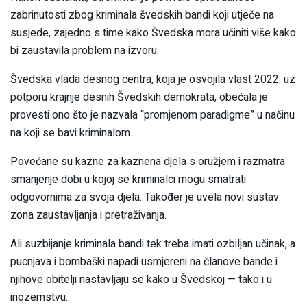
zabrinutosti zbog kriminala švedskih bandi koji utječe na
susjede, zajedno s time kako Švedska mora učiniti više kako
bi zaustavila problem na izvoru.
Švedska vlada desnog centra, koja je osvojila vlast 2022. uz
potporu krajnje desnih Švedskih demokrata, obećala je
provesti ono što je nazvala “promjenom paradigme” u načinu
na koji se bavi kriminalom.
Povećane su kazne za kaznena djela s oružjem i razmatra
smanjenje dobi u kojoj se kriminalci mogu smatrati
odgovornima za svoja djela. Također je uvela novi sustav
zona zaustavljanja i pretraživanja.
Ali suzbijanje kriminala bandi tek treba imati ozbiljan učinak, a
pucnjava i bombaški napadi usmjereni na članove bande i
njihove obitelji nastavljaju se kako u Švedskoj — tako i u
inozemstvu.