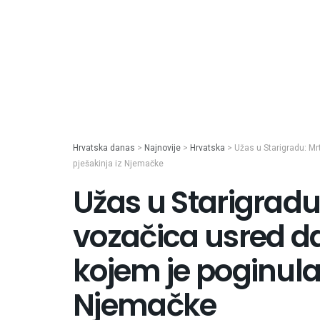
Hrvatska danas
>
Najnovije
>
Hrvatska
>
Užas u Starigradu: Mr
pješakinja iz Njemačke
Užas u Starigradu
vozačica usred d
kojem je poginula 
Njemačke