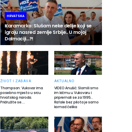
HRVATSKA
Karamarko: Slušam neke delije koji se
igraju nasred zemlje Srbije.. U mojoj
Dalmaciji…?!
ŽIVOT I ZABAVA
AKTUALNO
Thompson: Vukovar ima
VIDEO Anušić: Slomili smo
posebno mjesto u srcu
im kičmu u Vukovaru i
hrvatskog naroda.
pripremali se za 1995…
Pridružite se….
Rafale bez pilota je samo
komad čelika