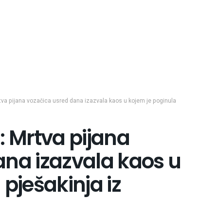
tva pijana vozačica usred dana izazvala kaos u kojem je poginula
: Mrtva pijana
ana izazvala kaos u
pješakinja iz