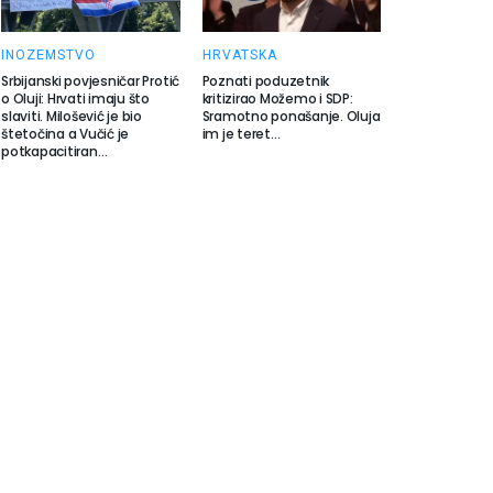
INOZEMSTVO
HRVATSKA
Srbijanski povjesničar Protić
Poznati poduzetnik
o Oluji: Hrvati imaju što
kritizirao Možemo i SDP:
slaviti. Milošević je bio
Sramotno ponašanje. Oluja
štetočina a Vučić je
im je teret…
potkapacitiran…