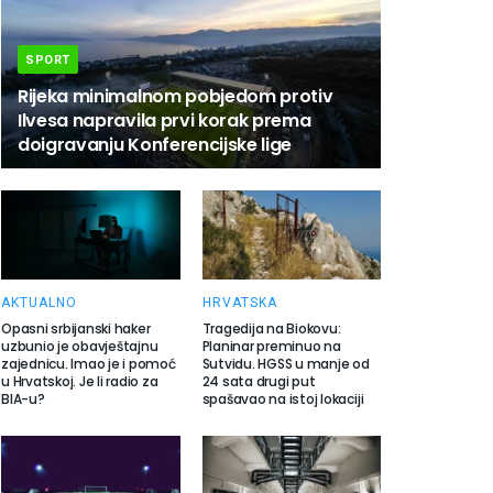
SPORT
Rijeka minimalnom pobjedom protiv
Ilvesa napravila prvi korak prema
doigravanju Konferencijske lige
AKTUALNO
HRVATSKA
Opasni srbijanski haker
Tragedija na Biokovu:
uzbunio je obavještajnu
Planinar preminuo na
zajednicu. Imao je i pomoć
Sutvidu. HGSS u manje od
u Hrvatskoj. Je li radio za
24 sata drugi put
BIA-u?
spašavao na istoj lokaciji