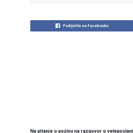
Podijelite na Facebooku
Na pitanje o pozivu na razgovor o veleposlan