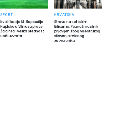
SPORT
HRVATSKA
Kvalifikacije KL: Rapsodija
Strava na splitskim
Hajduka u Vilniusu protiv
Bilicama: Poznati nasilnik
Žalgirisa i velika prednost
prijavljen zbog višestrukog
uoči uzvrata
silovanja mladog
zatvorenika