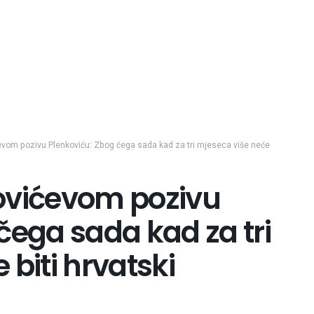
evom pozivu Plenkoviću: Zbog čega sada kad za tri mjeseca više neće
ovićevom pozivu
čega sada kad za tri
biti hrvatski