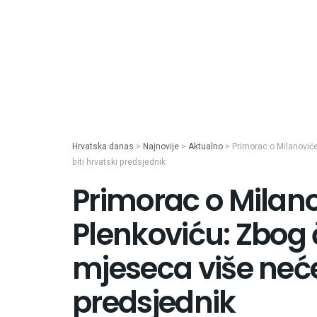
Hrvatska danas
>
Najnovije
>
Aktualno
>
Primorac o Milanović
biti hrvatski predsjednik
Primorac o Milan
Plenkoviću: Zbog 
mjeseca više neće 
predsjednik