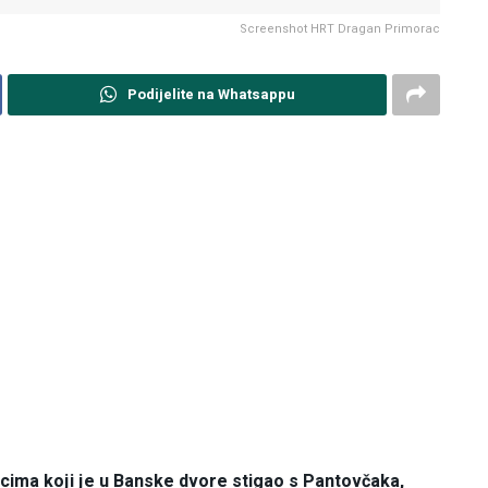
Screenshot HRT Dragan Primorac
Podijelite na Whatsappu
icima koji je u Banske dvore stigao s Pantovčaka,