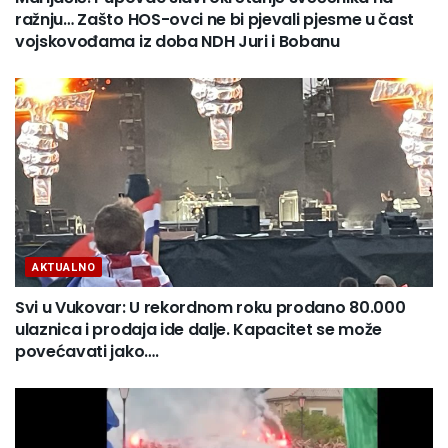
ražnju… Zašto HOS-ovci ne bi pjevali pjesme u čast
vojskovođama iz doba NDH Juri i Bobanu
AKTUALNO
Svi u Vukovar: U rekordnom roku prodano 80.000
ulaznica i prodaja ide dalje. Kapacitet se može
povećavati jako….