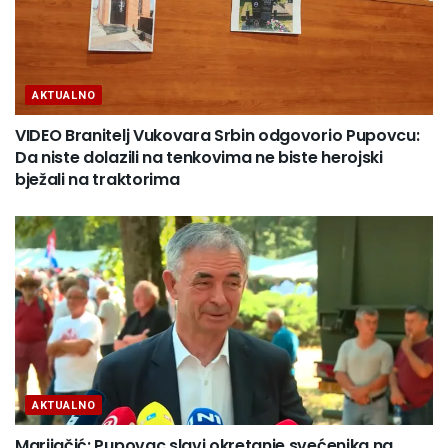
AKTUALNO
VIDEO Branitelj Vukovara Srbin odgovorio Pupovcu:
Da niste dolazili na tenkovima ne biste herojski
bježali na traktorima
AKTUALNO
Marijačić: Pupovac slavi okretanje svećenika na