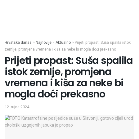
Hrvatska danas
>
Najnovije
>
Aktualno
>
Prijeti propast: Suša spalila istok
zemlje, promjena vremena i kiša za neke bi mogla doći prekasno
Prijeti propast: Suša spalila
istok zemlje, promjena
vremena i kiša za neke bi
mogla doći prekasno
12. rujna 2024.