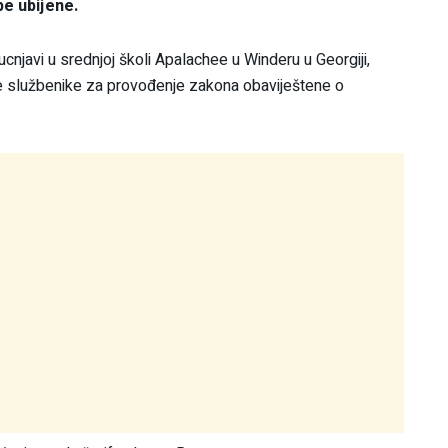
be ubijene.
ucnjavi u srednjoj školi Apalachee u Winderu u Georgiji,
e službenike za provođenje zakona obaviještene o