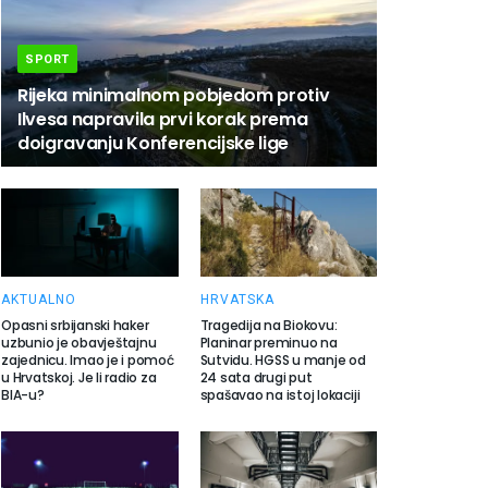
SPORT
Rijeka minimalnom pobjedom protiv
Ilvesa napravila prvi korak prema
doigravanju Konferencijske lige
AKTUALNO
HRVATSKA
Opasni srbijanski haker
Tragedija na Biokovu:
uzbunio je obavještajnu
Planinar preminuo na
zajednicu. Imao je i pomoć
Sutvidu. HGSS u manje od
u Hrvatskoj. Je li radio za
24 sata drugi put
BIA-u?
spašavao na istoj lokaciji