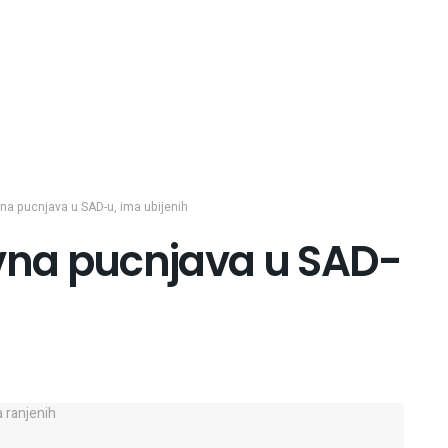
a pucnjava u SAD-u, ima ubijenih
na pucnjava u SAD-