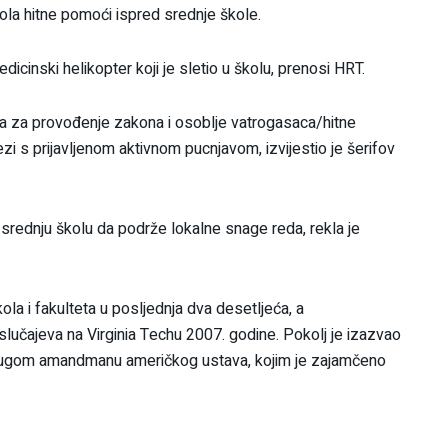
ola hitne pomoći ispred srednje škole.
icinski helikopter koji je sletio u školu, prenosi HRT.
cija za provođenje zakona i osoblje vatrogasaca/hitne
i s prijavljenom aktivnom pucnjavom, izvijestio je šerifov
 srednju školu da podrže lokalne snage reda, rekla je
la i fakulteta u posljednja dva desetljeća, a
 slučajeva na Virginia Techu 2007. godine. Pokolj je izazvao
drugom amandmanu američkog ustava, kojim je zajamčeno