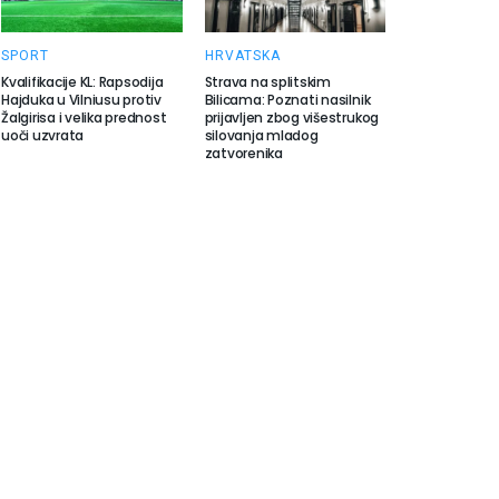
SPORT
HRVATSKA
Kvalifikacije KL: Rapsodija
Strava na splitskim
Hajduka u Vilniusu protiv
Bilicama: Poznati nasilnik
Žalgirisa i velika prednost
prijavljen zbog višestrukog
uoči uzvrata
silovanja mladog
zatvorenika