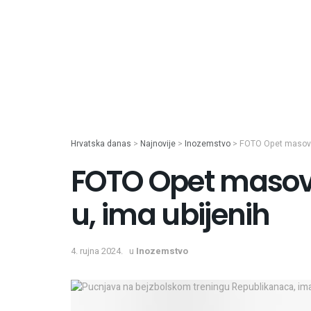
Hrvatska danas
>
Najnovije
>
Inozemstvo
>
FOTO Opet masovn
FOTO Opet masov
u, ima ubijenih
4. rujna 2024.
u
Inozemstvo