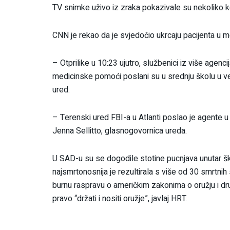
TV snimke uživo iz zraka pokazivale su nekoliko k
CNN je rekao da je svjedočio ukrcaju pacijenta u med
– Otprilike u 10:23 ujutro, službenici iz više agen
medicinske pomoći poslani su u srednju školu u vez
ured.
– Terenski ured FBI-a u Atlanti poslao je agente u
Jenna Sellitto, glasnogovornica ureda.
U SAD-u su se dogodile stotine pucnjava unutar ško
najsmrtonosnija je rezultirala s više od 30 smrtnih
burnu raspravu o američkim zakonima o oružju i 
pravo “držati i nositi oružje”, javlaj HRT.