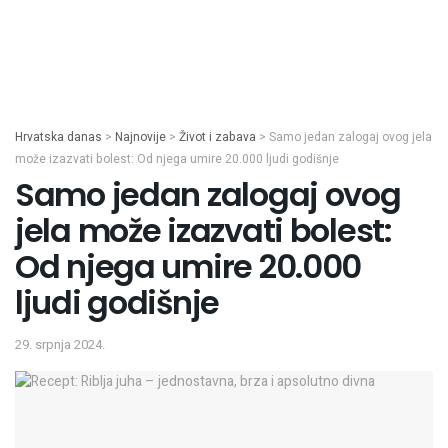
Hrvatska danas
>
Najnovije
>
Život i zabava
>
Samo jedan zalogaj ovog jela
može izazvati bolest: Od njega umire 20.000 ljudi godišnje
Samo jedan zalogaj ovog
jela može izazvati bolest:
Od njega umire 20.000
ljudi godišnje
29. srpnja 2024.