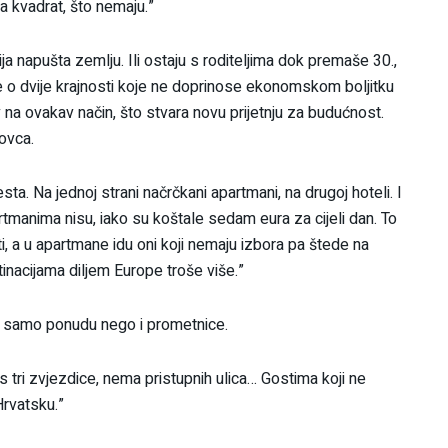
za kvadrat, što nemaju.”
a napušta zemlju. Ili ostaju s roditeljima dok premaše 30.,
je o dvije krajnosti koje ne doprinose ekonomskom boljitku
v na ovakav način, što stvara novu prijetnju za budućnost.
ovca.
a. Na jednoj strani načrčkani apartmani, na drugoj hoteli. I
tmanima nisu, iako su koštale sedam eura za cijeli dan. To
ti, a u apartmane idu oni koji nemaju izbora pa štede na
tinacijama diljem Europe troše više.”
ne samo ponudu nego i prometnice.
s tri zvjezdice, nema pristupnih ulica… Gostima koji ne
Hrvatsku.”