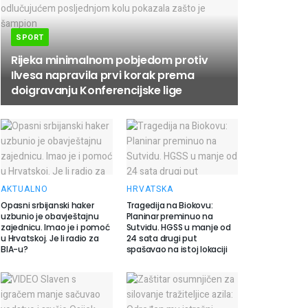
SPORT
Rijeka minimalnom pobjedom protiv
Ilvesa napravila prvi korak prema
doigravanju Konferencijske lige
AKTUALNO
HRVATSKA
Opasni srbijanski haker
Tragedija na Biokovu:
uzbunio je obavještajnu
Planinar preminuo na
zajednicu. Imao je i pomoć
Sutvidu. HGSS u manje od
u Hrvatskoj. Je li radio za
24 sata drugi put
BIA-u?
spašavao na istoj lokaciji