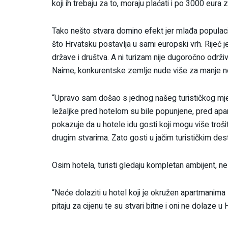
koji ih trebaju za to, moraju plaćati i po 3000 eura 
Tako nešto stvara domino efekt jer mlađa populacij
što Hrvatsku postavlja u sami europski vrh. Riječ 
države i društva. A ni turizam nije dugoročno održi
Naime, konkurentske zemlje nude više za manje n
“Upravo sam došao s jednog našeg turističkog mjest
ležaljke pred hotelom su bile popunjene, pred apar
pokazuje da u hotele idu gosti koji mogu više troši
drugim stvarima. Zato gosti u jačim turističkim des
Osim hotela, turisti gledaju kompletan ambijent, 
“Neće dolaziti u hotel koji je okružen apartmanima 
pitaju za cijenu te su stvari bitne i oni ne dolaze u 