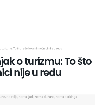
 turizmu: To što rade lokalni moćnici nije u redu
ak o turizmu: To što
ci nije u redu