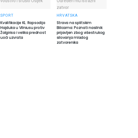
SPORT
HRVATSKA
Kvalifikacije KL: Rapsodija
Strava na splitskim
Hajduka u Vilniusu protiv
Bilicama: Poznati nasilnik
Žalgirisa i velika prednost
prijavljen zbog višestrukog
uoči uzvrata
silovanja mladog
zatvorenika