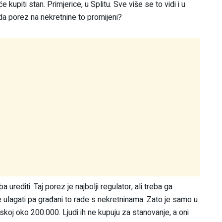
piti stan. Primjerice, u Splitu. Sve više se to vidi i u
a porez na nekretnine to promijeni?
 urediti. Taj porez je najbolji regulator, ali treba ga
je ulagati pa građani to rade s nekretninama. Zato je samo u
koj oko 200.000. Ljudi ih ne kupuju za stanovanje, a oni