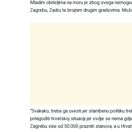
Mladim obiteljima na moru je zbog svega nemoguće ku
Zagrebu, Zadru te brojnim drugim gradovima. Možd
“Svakako, treba ga uvesti jer stambenu politiku treba
prilagoditi hrvatskoj situaciji jer ovdje se nema gd
Zagrebu više od 50.000 praznih stanova, a u Hrvats