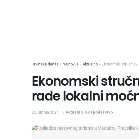
Hrvatska danas
>
Najnovije
>
Aktualno
>
Ekonomski stručnjak o
Ekonomski stručnj
rade lokalni moćni
20. srpnja 2024.
u
Aktualno
,
Gospodarstvo