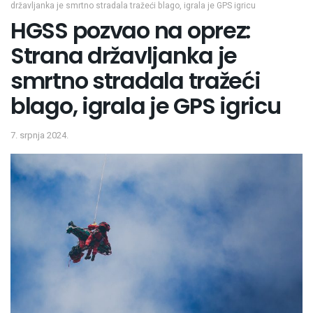
državljanka je smrtno stradala tražeći blago, igrala je GPS igricu
HGSS pozvao na oprez:
Strana državljanka je
smrtno stradala tražeći
blago, igrala je GPS igricu
7. srpnja 2024.