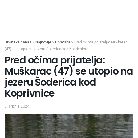
Hrvatska danas
>
Najnovije
>
Hrvatska
>
Pred očima prijatelja: Muškarac
(47) se utopio na jezeru Šoderica kod Koprivnice
Pred očima prijatelja:
Muškarac (47) se utopio na
jezeru Šoderica kod
Koprivnice
7. srpnja 2024.