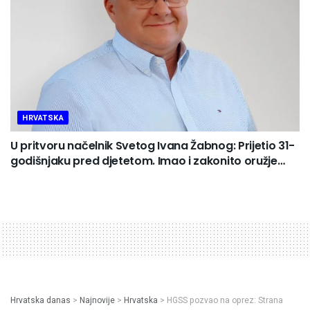
HRVATSKA
U pritvoru načelnik Svetog Ivana Žabnog: Prijetio 31-
godišnjaku pred djetetom. Imao i zakonito oružje…
Hrvatska danas
>
Najnovije
>
Hrvatska
>
HGSS pozvao na oprez: Strana