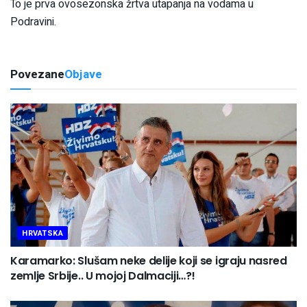
To je prva ovosezonska žrtva utapanja na vodama u
Podravini.
Povezane
Objave
HRVATSKA
Karamarko: Slušam neke delije koji se igraju nasred
zemlje Srbije.. U mojoj Dalmaciji…?!