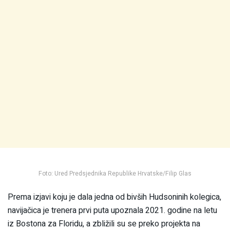
Foto: Ured Predsjednika Republike Hrvatske/Filip Glas
Prema izjavi koju je dala jedna od bivših Hudsoninih kolegica,
navijačica je trenera prvi puta upoznala 2021. godine na letu
iz Bostona za Floridu, a zbližili su se preko projekta na