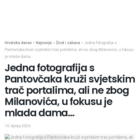
Hrvatska danas
>
Najnovije
>
Život i zabava
>
Jedna fotografija s
Pantovčaka kruži svjetskim trač portalima, ali ne zbog Milanovića, u fokusu
je mlada dama…
Jedna fotografija s
Pantovčaka kruži svjetskim
trač portalima, ali ne zbog
Milanovića, u fokusu je
mlada dama…
15. lipnja 2024.