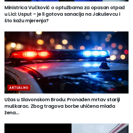
Ministrica Vučković o optužbama za opasan otpad
u Lici: Usput – je li gotova sanacija na Jakuševcu i
što kažu mjerenja?
AKTUALNO
Užas u Slavonskom Brodu: Pronađen mrtav stariji
muškarac. Zbog tragova borbe uhićena mlađa
žena…