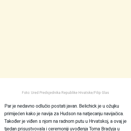
Foto: Ured Predsjednika Republike Hrvatske/Filip Glas
Par je nedavno odlučio postati javan. Belichick je u ožujku
primijećen kako je navija za Hudson na natjecanju navijačica.
Također je viđen s njom na radnom putu u Hrvatskoj, a ovaj je
tjedan prisustvovala i ceremoniji uvođenja Toma Bradyja u