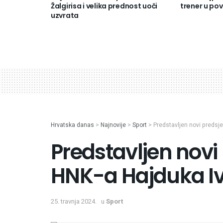
Žalgirisa i velika prednost uoči
trener u pov
uzvrata
Hrvatska danas
>
Najnovije
>
Sport
>
Predstavljen novi predsje
Predstavljen novi
HNK-a Hajduka Iv
25. travnja 2024.
u
Sport