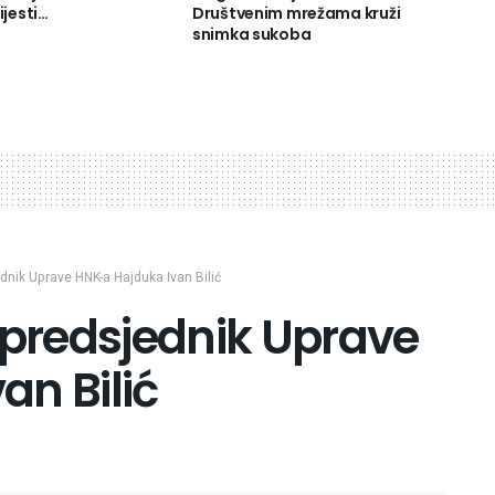
ijesti…
Društvenim mrežama kruži
snimka sukoba
dnik Uprave HNK-a Hajduka Ivan Bilić
 predsjednik Uprave
an Bilić