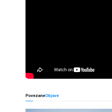
Povezane
Objave