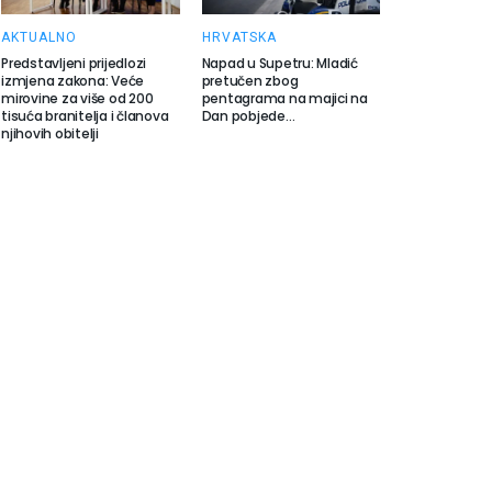
AKTUALNO
HRVATSKA
Predstavljeni prijedlozi
Napad u Supetru: Mladić
izmjena zakona: Veće
pretučen zbog
mirovine za više od 200
pentagrama na majici na
tisuća branitelja i članova
Dan pobjede…
njihovih obitelji