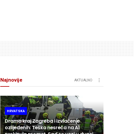
Najnovije
AKTUALNO
HRVATSKA
Drama kraj Zagreba i izvlačenje
ozlijeđenih: Teška nesreća na A1