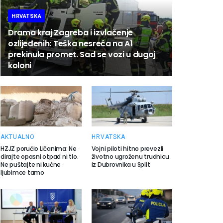
HRVATSKA
Drama kraj Zagreba i izvlačenje
ozlijeđenih: Teška nesreća na A1
prekinula promet. Sad se vozi u dugoj
koloni
AKTUALNO
HRVATSKA
HZJZ poručio Ličanima: Ne
Vojni piloti hitno prevezli
dirajte opasni otpad ni tlo.
životno ugroženu trudnicu
Ne puštajte ni kućne
iz Dubrovnika u Split
ljubimce tamo