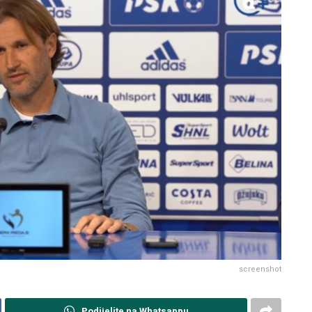
screenshot
Podijelite na Whatsappu