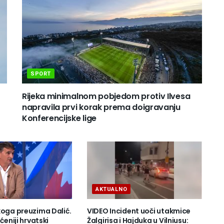
SPORT
Rijeka minimalnom pobjedom protiv Ilvesa
napravila prvi korak prema doigravanju
Konferencijske lige
AKTUALNO
koga preuzima Dalić.
VIDEO Incident uoči utakmice
ćeniji hrvatski
Žalgirisa i Hajduka u Vilniusu: