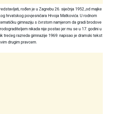
edstavljati, rođen je u Zagrebu 26. siječnja 1952.,od majke
tkog hrvatskog povjesničara Hrvoja Matkovića. U rodnom
tematičku gimnaziju s čvrstom namjerom da gradi brodove
brodograditeljem nikada nije postao jer mu se u 17. godini u
nik trećeg razreda gimnazije 1969. napisao je dramski tekst
sasvim drugim pravcem.