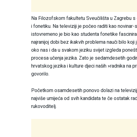
Na Filozofskom fakultetu Sveučilišta u Zagrebu s
i fonetiku. Na televiziji je počeo raditi kao novi
istovremeno je bio kao studenta fonetike fascini
najranijoj dobi bez ikakvih problema nauči bilo koji 
oko nas i da u svakom jeziku svijet izgleda ponešt
procesa učenja jezika. Zato je sedamdesetih godi
hrvatskog jezika i kulture djeci naših »radnika n
govorilo.
Početkom osamdesetih ponovo dolazi na televiziju 
najviše umijeća od svih kandidata te če ostatak radn
rukovoditelj.