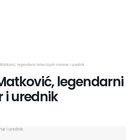
atković, legendarni televizijski novinar i urednik
atković, legendarni
r i urednik