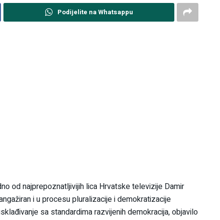
Podijelite na Whatsappu
no od najprepoznatljivijih lica Hrvatske televizije Damir
ngažiran i u procesu pluralizacije i demokratizacije
usklađivanje sa standardima razvijenih demokracija, objavilo