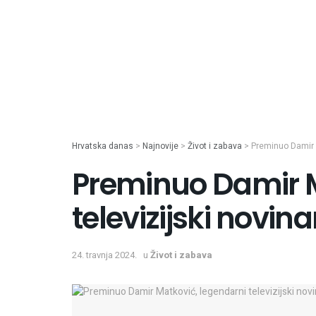
Hrvatska danas
>
Najnovije
>
Život i zabava
>
Preminuo Damir M
Preminuo Damir M
televizijski novina
24. travnja 2024.
u
Život i zabava