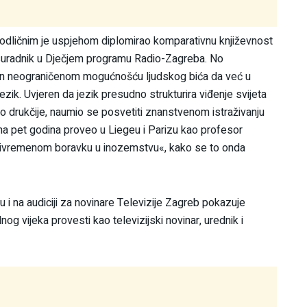
 odličnim je uspjehom diplomirao komparativnu književnost
nar-suradnik u Dječjem programu Radio-Zagreba. No
ran neograničenom mogućnošću ljudskog bića da već u
jezik. Uvjeren da jezik presudno strukturira viđenje svijeta
o drukčije, naumio se posvetiti znanstvenom istraživanju
na pet godina proveo u Liegeu i Parizu kao profesor
a privremenom boravku u inozemstvu«, kako se to onda
i na audiciji za novinare Televizije Zagreb pokazuje
og vijeka provesti kao televizijski novinar, urednik i