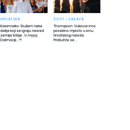
HRVATSKA
ŽIVOT I ZABAVA
Karamarko: Slušam neke
Thompson: Vukovar ima
delije koji se igraju nasred
posebno mjesto u srcu
zemlje Srbije.. U mojoj
hrvatskog naroda.
Dalmaciji…?!
Pridružite se….