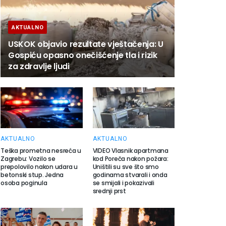
AKTUALNO
USKOK objavio rezultate vještačenja: U
Gospiću opasno onečišćenje tla i rizik
za zdravlje ljudi
AKTUALNO
AKTUALNO
Teška prometna nesreća u
VIDEO Vlasnik apartmana
Zagrebu: Vozilo se
kod Poreča nakon požara:
prepolovilo nakon udara u
Uništili su sve što smo
betonski stup. Jedna
godinama stvarali i onda
osoba poginula
se smijali i pokazivali
srednji prst