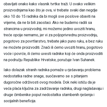
obavljati onako kako vlasnik tvrtke traži. U ovako velikim
proizvodnjama kao što je ova, vi trebate svaki dan negdje
oko 10 do 15 radnika da bi mogli sve poslove obaviti na
vrijeme, da ne bi bili zaostaci. Ako ne budemo radili sa
strancima u proizvodnji, mi možemo jedino uvoziti hranu,
treće opcije nemamo, jer vi za poljoprivrednu proizvodnju,
pogotovo za povrtlarstvo, trebate jako puno ruku, a bez ruku
ne možete proizvoditi. Znači ili ćemo uvoziti hranu, pogotovo
voće i povrće, ili ćemo uvesti radnike koji će onda proizvoditi
na području Republike Hrvatske, poručuje Ivan Suhanek.
Iako dolazak stranih radnika pomaže u rješavanju problema
nedostatka radne snage, suočavamo se s pitanjem
dugoročne održivosti ovog modela. Dok neki ističu da je
veća plaća ključna za zadržavanje radnika, drugi naglašavaju i
druge čimbenike poput nedostatka stambenih rješenja i
socijalnih beneficija.