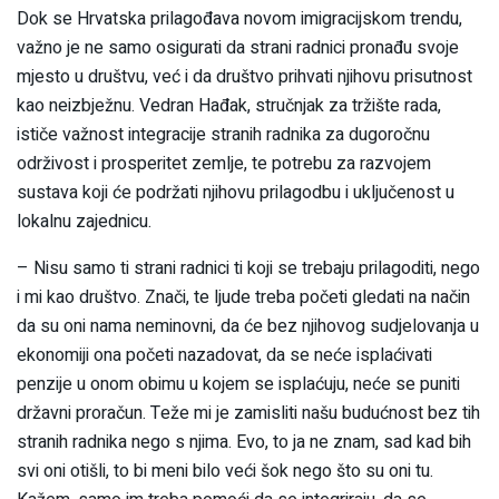
Dok se Hrvatska prilagođava novom imigracijskom trendu,
važno je ne samo osigurati da strani radnici pronađu svoje
mjesto u društvu, već i da društvo prihvati njihovu prisutnost
kao neizbježnu. Vedran Hađak, stručnjak za tržište rada,
ističe važnost integracije stranih radnika za dugoročnu
održivost i prosperitet zemlje, te potrebu za razvojem
sustava koji će podržati njihovu prilagodbu i uključenost u
lokalnu zajednicu.
– Nisu samo ti strani radnici ti koji se trebaju prilagoditi, nego
i mi kao društvo. Znači, te ljude treba početi gledati na način
da su oni nama neminovni, da će bez njihovog sudjelovanja u
ekonomiji ona početi nazadovat, da se neće isplaćivati
penzije u onom obimu u kojem se isplaćuju, neće se puniti
državni proračun. Teže mi je zamisliti našu budućnost bez tih
stranih radnika nego s njima. Evo, to ja ne znam, sad kad bih
svi oni otišli, to bi meni bilo veći šok nego što su oni tu.