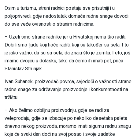
Osim u turizmu, strani radnici postaju sve prisutniji i u
poljoprivredi, gdje nedostatak domaće radne snage dovodi
do sve veće ovisnosti o stranim radnicima.
– Uzeli smo strane radnike jer u Hrvatskoj nema tko raditi.
Dobili smo ljude koji hoće raditi, koji su također sa sela. I to
je jako važno, da su sa sela, da znaju što je zemlja. I eto, još
imamo dvojicu u dolasku, tako da ćemo ih imati pet, priča
Stanislav Strunjak.
Ivan Suhanek, proizvođač povrća, svjedoči o važnosti strane
radne snage za održavanje proizvodnje i konkurentnosti na
tržištu.
– Ako želimo ozbiljnu proizvodnju, gdje se radi za
veleprodaju, gdje se izbacuje po nekoliko desetaka paleta
dnevno nekog proizvoda, moramo imati sigurnu radnu snagu
koja će svaki dan doći na svoj posao i svoje zadatke