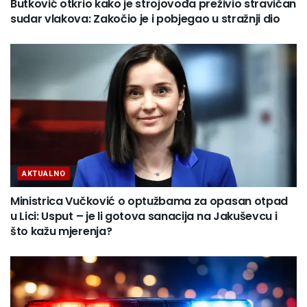
Butković otkrio kako je strojovođa preživio stravičan
sudar vlakova: Zakočio je i pobjegao u stražnji dio
AKTUALNO
Ministrica Vučković o optužbama za opasan otpad
u Lici: Usput – je li gotova sanacija na Jakuševcu i
što kažu mjerenja?