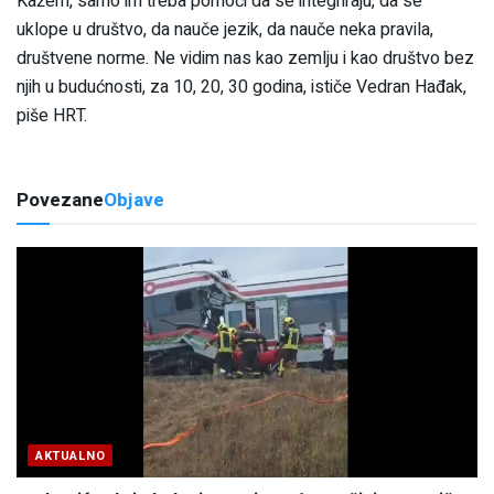
Kažem, samo im treba pomoći da se integriraju, da se
uklope u društvo, da nauče jezik, da nauče neka pravila,
društvene norme. Ne vidim nas kao zemlju i kao društvo bez
njih u budućnosti, za 10, 20, 30 godina, ističe Vedran Hađak,
piše HRT.
Povezane
Objave
AKTUALNO