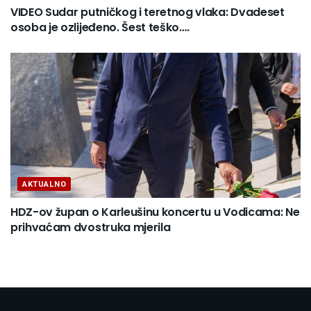
VIDEO Sudar putničkog i teretnog vlaka: Dvadeset
osoba je ozlijeđeno. Šest teško….
AKTUALNO
HDZ-ov župan o Karleušinu koncertu u Vodicama: Ne
prihvaćam dvostruka mjerila