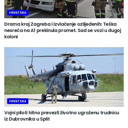
HRVATSKA
Drama kraj Zagreba i izvlačenje ozlijeđenih: Teška
nesreća na A1 prekinula promet. Sad se vozi u dugoj
koloni
HRVATSKA
Vojni piloti hitno prevezli životno ugroženu trudnicu
iz Dubrovnika u Split