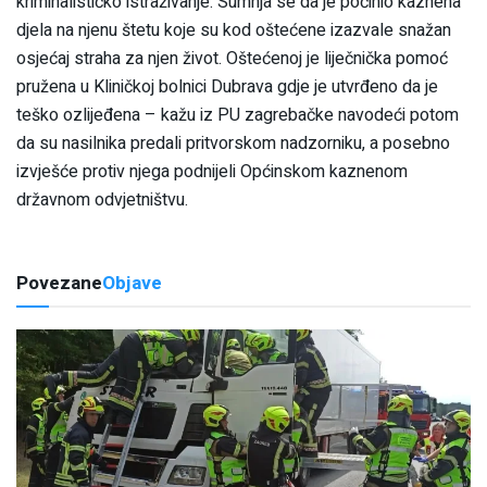
kriminalističko istraživanje. Sumnja se da je počinio kaznena
djela na njenu štetu koje su kod oštećene izazvale snažan
osjećaj straha za njen život. Oštećenoj je liječnička pomoć
pružena u Kliničkoj bolnici Dubrava gdje je utvrđeno da je
teško ozlijeđena – kažu iz PU zagrebačke navodeći potom
da su nasilnika predali pritvorskom nadzorniku, a posebno
izvješće protiv njega podnijeli Općinskom kaznenom
državnom odvjetništvu.
Povezane
Objave