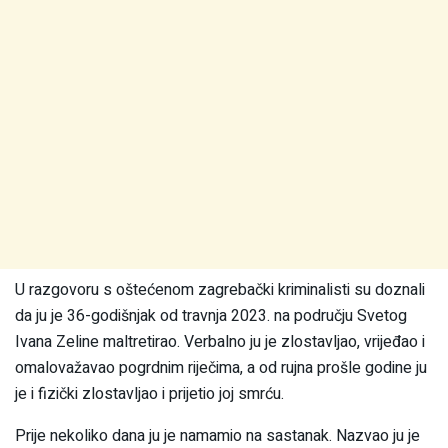
U razgovoru s oštećenom zagrebački kriminalisti su doznali
da ju je 36-godišnjak od travnja 2023. na području Svetog
Ivana Zeline maltretirao. Verbalno ju je zlostavljao, vrijeđao i
omalovažavao pogrdnim riječima, a od rujna prošle godine ju
je i fizički zlostavljao i prijetio joj smrću.
Prije nekoliko dana ju je namamio na sastanak. Nazvao ju je