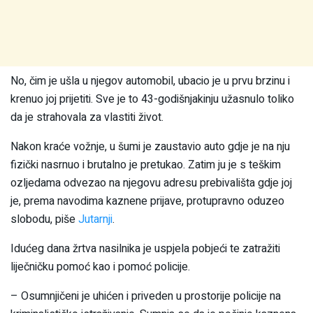
No, čim je ušla u njegov automobil, ubacio je u prvu brzinu i
krenuo joj prijetiti. Sve je to 43-godišnjakinju užasnulo toliko
da je strahovala za vlastiti život.
Nakon kraće vožnje, u šumi je zaustavio auto gdje je na nju
fizički nasrnuo i brutalno je pretukao. Zatim ju je s teškim
ozljedama odvezao na njegovu adresu prebivališta gdje joj
je, prema navodima kaznene prijave, protupravno oduzeo
slobodu, piše
Jutarnji
.
Idućeg dana žrtva nasilnika je uspjela pobjeći te zatražiti
liječničku pomoć kao i pomoć policije.
– Osumnjičeni je uhićen i priveden u prostorije policije na