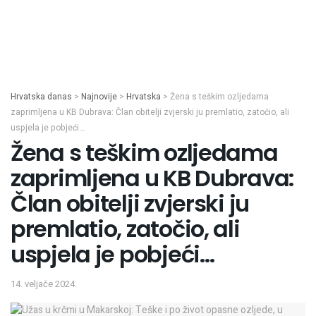
Hrvatska danas
>
Najnovije
>
Hrvatska
>
Žena s teškim ozljedama
zaprimljena u KB Dubrava: Član obitelji zvjerski ju premlatio, zatočio, ali
uspjela je pobjeći…
Žena s teškim ozljedama
zaprimljena u KB Dubrava:
Član obitelji zvjerski ju
premlatio, zatočio, ali
uspjela je pobjeći…
14. veljače 2024.