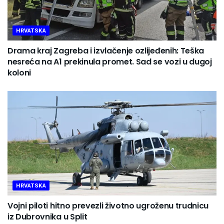
HRVATSKA
Drama kraj Zagreba i izvlačenje ozlijeđenih: Teška
nesreća na A1 prekinula promet. Sad se vozi u dugoj
koloni
HRVATSKA
Vojni piloti hitno prevezli životno ugroženu trudnicu
iz Dubrovnika u Split