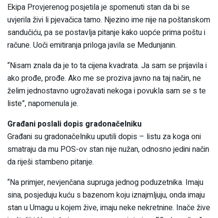
Ekipa Provjerenog posjetila je spomenuti stan da bi se
uvjerila živi li pjevačica tamo. Njezino ime nije na poštanskom
sandučiću, pa se postavlja pitanje kako uopće prima poštu i
račune. Uoči emitiranja priloga javila se Medunjanin.
“Nisam znala da je to ta cijena kvadrata. Ja sam se prijavila i
ako prođe, prođe. Ako me se proziva javno na taj način, ne
želim jednostavno ugrožavati nekoga i povukla sam se s te
liste”, napomenula je.
Građani poslali dopis gradonačelniku
Građani su gradonačelniku uputili dopis – listu za koga oni
smatraju da mu POS-ov stan nije nužan, odnosno jedini način
da riješi stambeno pitanje.
“Na primjer, nevjenčana supruga jednog poduzetnika. Imaju
sina, posjeduju kuću s bazenom koju iznajmljuju, onda imaju
stan u Umagu u kojem žive, imaju neke nekretnine. Inače žive