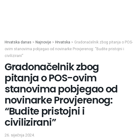
Hrvatska danas
>
Najnovije
>
Hrvatska
>
Gradonačelnik zbog pitanja o POS-
ovim stanovima pobjegao od novinarke Provjerenog: “Budite pristojni i
civilizirani”
Gradonačelnik zbog
pitanja o POS-ovim
stanovima pobjegao od
novinarke Provjerenog:
“Budite pristojni i
civilizirani”
26. siječnja 2024.