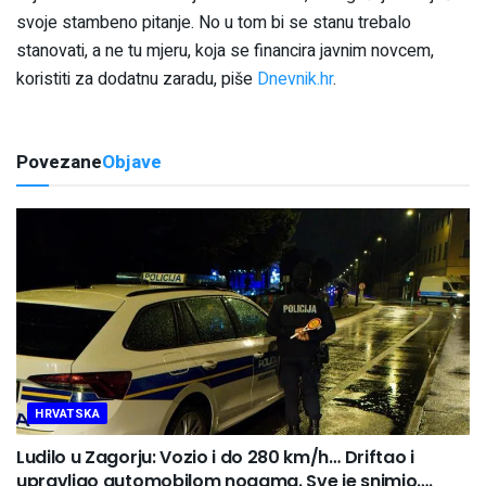
svoje stambeno pitanje. No u tom bi se stanu trebalo
stanovati, a ne tu mjeru, koja se financira javnim novcem,
koristiti za dodatnu zaradu, piše
Dnevnik.hr
.
Povezane
Objave
HRVATSKA
Ludilo u Zagorju: Vozio i do 280 km/h… Driftao i
upravljao automobilom nogama. Sve je snimio….