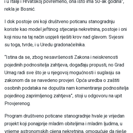
i u Italiji i Hrvatskoj povremeno, ona isto ima 50-ak godina”,
rekla je Bosnić.
I dok postoje oni koji društveno poticanu stanogradnju
koriste kao model jeftinog stjecanja nekretnina, postoje i oni
koji nisu na taj način uspjeli riješiti krov nad glavom. Svjesni
su toga, tvrde, i u Uredu gradonačelnika.
“Istina da se, zbog nesavršenosti Zakona i neiskrenosti
pojedinih podnositelja zahtjeva, događaju propusti, no Grad
Umag radi sve što je u njegovoj mogućnosti i suglasju sa
zakonom da se navedeno provjeri. Opća uredba o zaštiti
osobnih podataka ne dopušta nam komentiranje podnositelja
pojedinog zaprimljenog zahtjeva”, stoji u odgovoru na upit
Provjerenog.
Program društveno poticane stanogradnje hvale je vrijedan
projekt koji ponajprije mladim obiteljima i mladim ljudima, u
vrijeme astronomskih cijena nekretnina, omogućuje da riješe