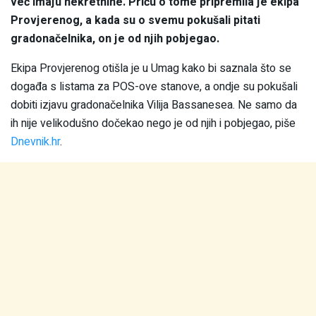
već imaju nekretnine. Priču o tome pripremila je ekipa
Provjerenog, a kada su o svemu pokušali pitati
gradonačelnika, on je od njih pobjegao.
Ekipa Provjerenog otišla je u Umag kako bi saznala što se
događa s listama za POS-ove stanove, a ondje su pokušali
dobiti izjavu gradonačelnika Vilija Bassanesea. Ne samo da
ih nije velikodušno dočekao nego je od njih i pobjegao, piše
Dnevnik.hr
.