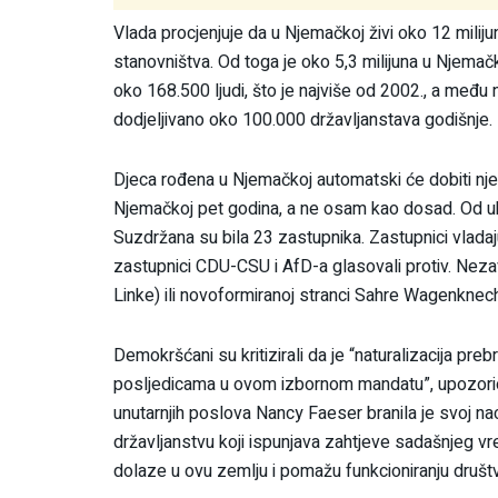
Vlada procjenjuje da u Njemačkoj živi oko 12 milij
stanovništva. Od toga je oko 5,3 milijuna u Njemač
oko 168.500 ljudi, što je najviše od 2002., a među n
dodjeljivano oko 100.000 državljanstava godišnje.
Djeca rođena u Njemačkoj automatski će dobiti njem
Njemačkoj pet godina, a ne osam kao dosad. Od uku
Suzdržana su bila 23 zastupnika. Zastupnici vladaj
zastupnici CDU-CSU i AfD-a glasovali protiv. Nezavi
Linke) ili novoformiranoj stranci Sahre Wagenknecht
Demokršćani su kritizirali da je “naturalizacija pre
posljedicama u ovom izbornom mandatu”, upozorio
unutarnjih poslova Nancy Faeser branila je svoj 
državljanstvu koji ispunjava zahtjeve sadašnjeg vre
dolaze u ovu zemlju i pomažu funkcioniranju društva