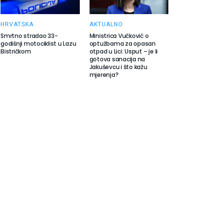
HRVATSKA
AKTUALNO
Smrtno stradao 33-
Ministrica Vučković o
godišnji motociklist u Lazu
optužbama za opasan
Bistričkom
otpad u Lici: Usput – je li
gotova sanacija na
Jakuševcu i što kažu
mjerenja?