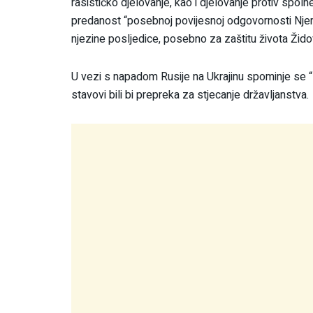
rasističko djelovanje, kao i djelovanje protiv spol
predanost “posebnoj povijesnoj odgovornosti Njem
njezine posljedice, posebno za zaštitu života Žido
U vezi s napadom Rusije na Ukrajinu spominje se 
stavovi bili bi prepreka za stjecanje državljanstva.