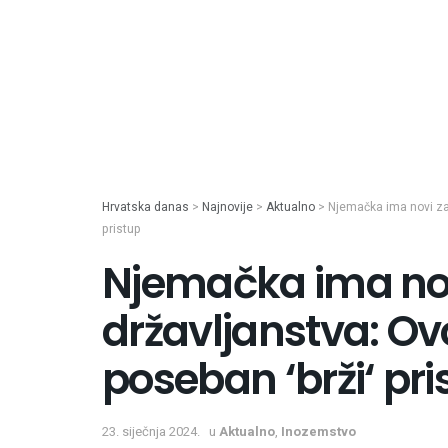
Hrvatska danas
>
Najnovije
>
Aktualno
>
Njemačka ima novi zak
pristup
Njemačka ima nov
državljanstva: Ovo 
poseban ‘brži‘ pri
23. siječnja 2024.
u
Aktualno
,
Inozemstvo