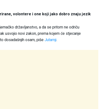
irane, volontere i one koji jako dobro znaju jezik
 njemačko državljanstvo, a da se pritom ne odriču
tak usvojio novi zakon, prema kojem će stjecanje
sto dosadašnjih osam, piše
Jutarnji
.