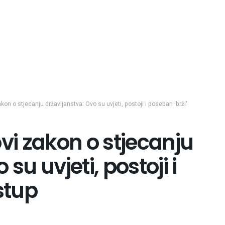
on o stjecanju državljanstva: Ovo su uvjeti, postoji i poseban ‘brži‘
i zakon o stjecanju
su uvjeti, postoji i
stup