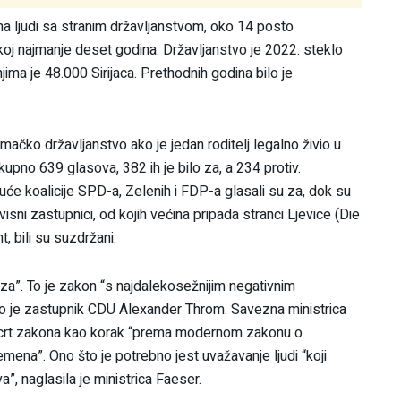
una ljudi sa stranim državljanstvom, oko 14 posto
koj najmanje deset godina. Državljanstvo je 2022. steklo
jima je 48.000 Sirijaca. Prethodnih godina bilo je
ačko državljanstvo ako je jedan roditelj legalno živio u
pno 639 glasova, 382 ih je bilo za, a 234 protiv.
uće koalicije SPD-a, Zelenih i FDP-a glasali su za, dok su
sni zastupnici, od kojih većina pripada stranci Ljevice (Die
, bili su suzdržani.
brza”. To je zakon “s najdalekosežnijim negativnim
 je zastupnik CDU Alexander Throm. Savezna ministrica
nacrt zakona kao korak “prema modernom zakonu o
mena”. Ono što je potrebno jest uvažavanje ljudi “koji
”, naglasila je ministrica Faeser.