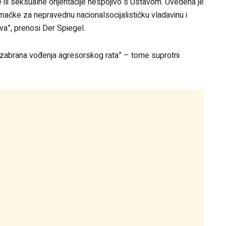
ne ili seksualne orijentacije nespojivo s Ustavom. Uvedena je
ačke za nepravednu nacionalsocijalističku vladavinu i
va”, prenosi Der Spiegel.
“zabrana vođenja agresorskog rata” – tome suprotni