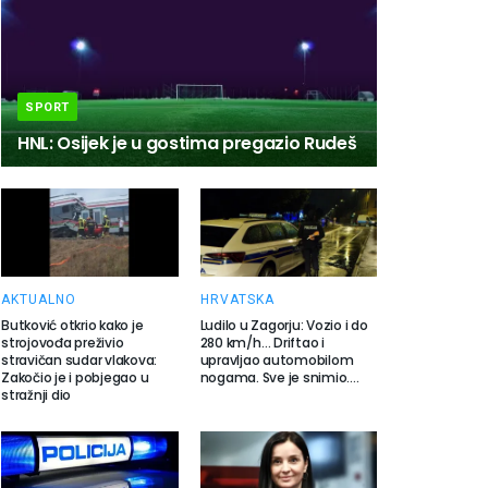
SPORT
HNL: Osijek je u gostima pregazio Rudeš
AKTUALNO
HRVATSKA
Butković otkrio kako je
Ludilo u Zagorju: Vozio i do
strojovođa preživio
280 km/h… Driftao i
stravičan sudar vlakova:
upravljao automobilom
Zakočio je i pobjegao u
nogama. Sve je snimio….
stražnji dio