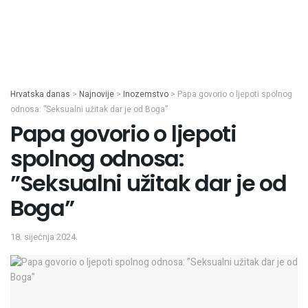
Hrvatska danas
>
Najnovije
>
Inozemstvo
>
Papa govorio o ljepoti spolnog
odnosa: ”Seksualni užitak dar je od Boga”
Papa govorio o ljepoti
spolnog odnosa:
”Seksualni užitak dar je od
Boga”
18. siječnja 2024.