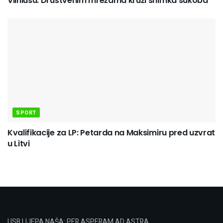
Vilniusu: Društvenim mrežama kruži snimka sukoba
SPORT
Kvalifikacije za LP: Petarda na Maksimiru pred uzvrat
u Litvi
USB LIJEPA NAŠA: PER ASPERAM AD ASTRA