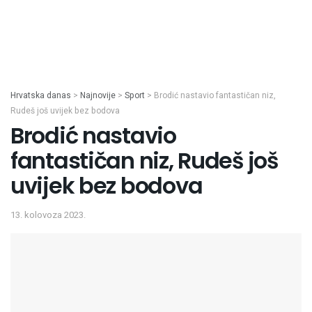
Hrvatska danas
>
Najnovije
>
Sport
>
Brodić nastavio fantastičan niz,
Rudeš još uvijek bez bodova
Brodić nastavio
fantastičan niz, Rudeš još
uvijek bez bodova
13. kolovoza 2023.