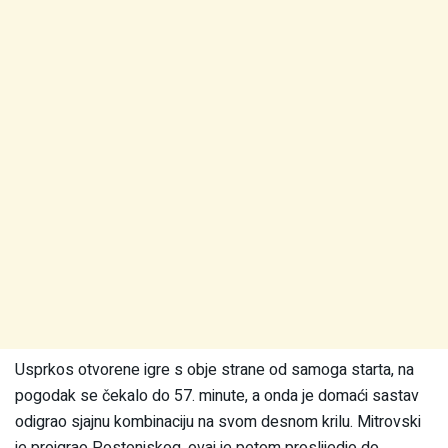
Usprkos otvorene igre s obje strane od samoga starta, na
pogodak se čekalo do 57. minute, a onda je domaći sastav
odigrao sjajnu kombinaciju na svom desnom krilu. Mitrovski
je proigrao Postonjskog, ovaj je petom proslijedio do