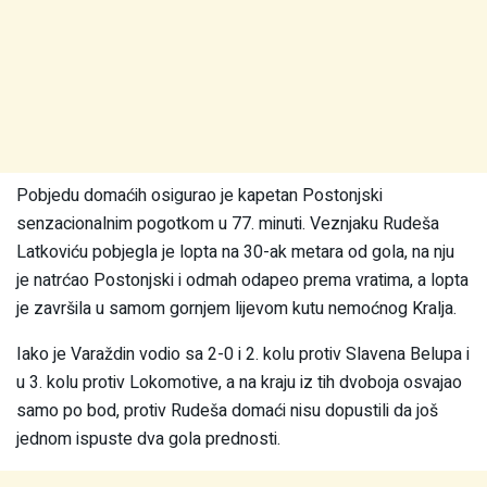
Pobjedu domaćih osigurao je kapetan Postonjski
senzacionalnim pogotkom u 77. minuti. Veznjaku Rudeša
Latkoviću pobjegla je lopta na 30-ak metara od gola, na nju
je natrćao Postonjski i odmah odapeo prema vratima, a lopta
je završila u samom gornjem lijevom kutu nemoćnog Kralja.
Iako je Varaždin vodio sa 2-0 i 2. kolu protiv Slavena Belupa i
u 3. kolu protiv Lokomotive, a na kraju iz tih dvoboja osvajao
samo po bod, protiv Rudeša domaći nisu dopustili da još
jednom ispuste dva gola prednosti.