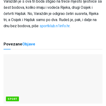
Varaždin je s ova tri boda stigao na treće mjesto ljestvice sa
šest bodova, koliko imaju i vodeća Rijeka, drugi Osijek i
četvrti Hajduk. No, Varaždin je odigrao četiri susreta, Rijeka
tri, a Osijek i Hajduk samo po dva. Rudeš je, pak, i dalje na
dnu bez bodova, piše
sportklub.n1info.hr
.
Povezane
Objave
SPORT