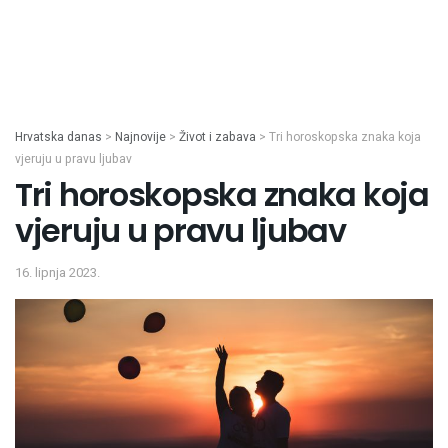
Hrvatska danas
>
Najnovije
>
Život i zabava
>
Tri horoskopska znaka koja
vjeruju u pravu ljubav
Tri horoskopska znaka koja
vjeruju u pravu ljubav
16. lipnja 2023.