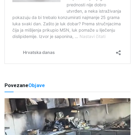
Povezane
Objave