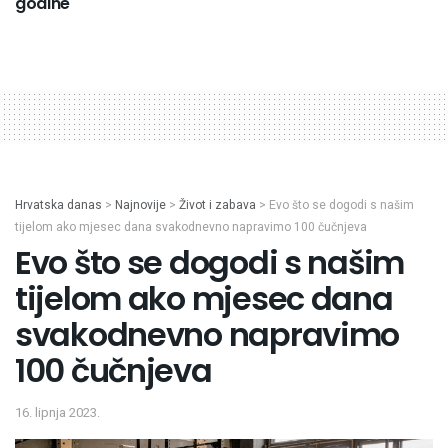
godine
Hrvatska danas
>
Najnovije
>
Život i zabava
>
Evo što se dogodi s našim
tijelom ako mjesec dana svakodnevno napravimo 100 čučnjeva
Evo što se dogodi s našim
tijelom ako mjesec dana
svakodnevno napravimo
100 čučnjeva
16. lipnja 2023.