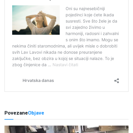
Povezane
Objave