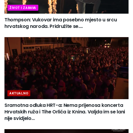
ŽIVOT I ZABAVA
Thompson: Vukovar ima posebno mjesto u srcu
hrvatskog naroda. Pridružite se….
AKTUALNO
Sramotna odluka HRT-a: Nema prijenosa koncerta
Hrvatskih ruža i Tihe Orlića iz Knina. Valjda im se lani
nije svidjelo…