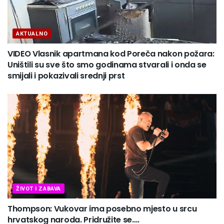
AKTUALNO
VIDEO Vlasnik apartmana kod Poreča nakon požara:
Uništili su sve što smo godinama stvarali i onda se
smijali i pokazivali srednji prst
ŽIVOT I ZABAVA
Thompson: Vukovar ima posebno mjesto u srcu
hrvatskog naroda. Pridružite se….