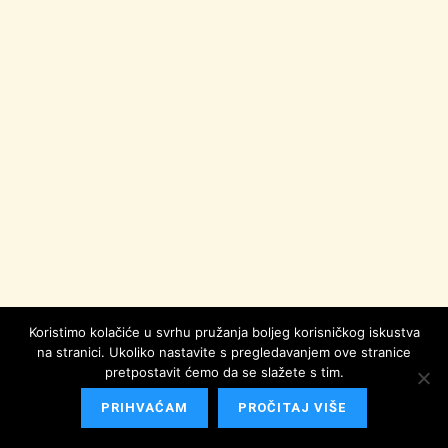
Koristimo kolačiće u svrhu pružanja boljeg korisničkog iskustva
na stranici. Ukoliko nastavite s pregledavanjem ove stranice
pretpostavit ćemo da se slažete s tim.
PRIHVAĆAM
PROČITAJ VIŠE
izgradnja mišića bedara i listova