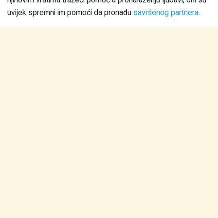
njihovim vratima tražeći pomoć u pronalaženju ljubavi, oni su
uvijek spremni im pomoći da pronađu
savršenog partnera
.