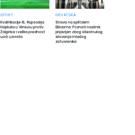
SPORT
HRVATSKA
Kvalifikacije KL: Rapsodija
Strava na splitskim
Hajduka u Vilniusu protiv
Bilicama: Poznati nasilnik
Žalgirisa i velika prednost
prijavljen zbog višestrukog
uoči uzvrata
silovanja mladog
zatvorenika