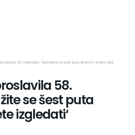
a‘ proslavila 58. rođendan: ‘Namažite se šest puta dnevno i ovako ćete
proslavila 58.
ite se šest puta
e izgledati‘