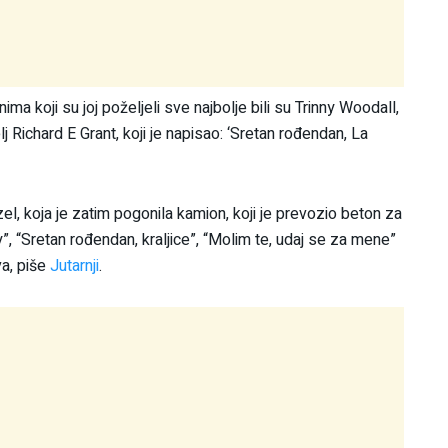
ma koji su joj poželjeli sve najbolje bili su Trinny Woodall,
j Richard E Grant, koji je napisao: ‘Sretan rođendan, La
izel, koja je zatim pogonila kamion, koji je prevozio beton za
y”, “Sretan rođendan, kraljice”, “Molim te, udaj se za mene”
va, piše
Jutarnji
.