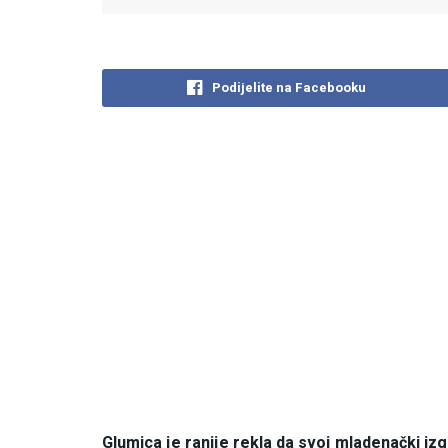
Podijelite na Facebooku
Glumica je ranije rekla da svoj mladenački i