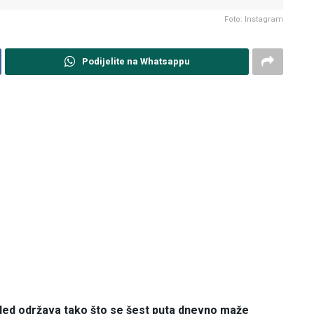
Foto: Instagram
Podijelite na Whatsappu
zgled održava tako što se šest puta dnevno maže