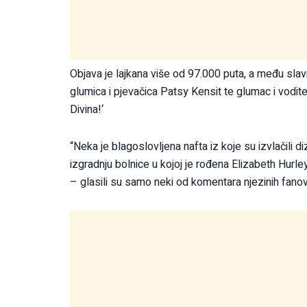
Objava je lajkana više od 97.000 puta, a među slavni
glumica i pjevačica Patsy Kensit te glumac i voditel
Divina!‘
“Neka je blagoslovljena nafta iz koje su izvlačili d
izgradnju bolnice u kojoj je rođena Elizabeth Hurle
– glasili su samo neki od komentara njezinih fano