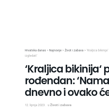
Hrvatska danas
>
Najnovije
>
Život i zabava
>
‘Kraljica bikinij
izgledati‘
‘Kraljica bikinija‘ 
rođendan: ‘Namaž
dnevno i ovako ćet
12. lipnja 2023.
u
Život i zabava