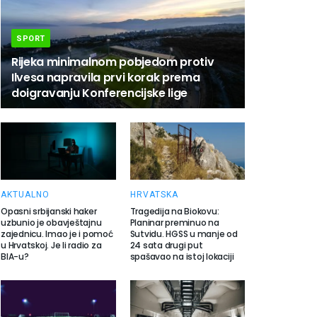
SPORT
Rijeka minimalnom pobjedom protiv
Ilvesa napravila prvi korak prema
doigravanju Konferencijske lige
AKTUALNO
HRVATSKA
Opasni srbijanski haker
Tragedija na Biokovu:
uzbunio je obavještajnu
Planinar preminuo na
zajednicu. Imao je i pomoć
Sutvidu. HGSS u manje od
u Hrvatskoj. Je li radio za
24 sata drugi put
BIA-u?
spašavao na istoj lokaciji