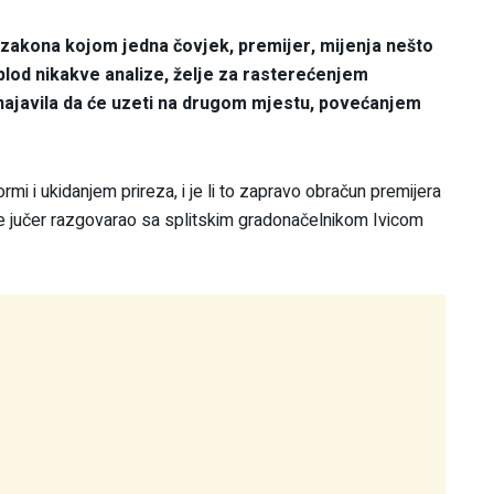
g zakona kojom jedna čovjek, premijer, mijenja nešto
 plod nikakve analize, želje za rasterećenjem
 najavila da će uzeti na drugom mjestu, povećanjem
i i ukidanjem prireza, i je li to zapravo obračun premijera
je jučer razgovarao sa splitskim gradonačelnikom Ivicom