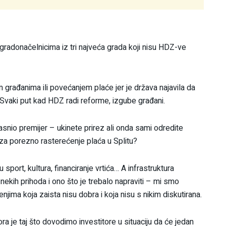
gradonačelnicima iz tri najveća grada koji nisu HDZ-ve
m građanima ili povećanjem plaće jer je država najavila da
Svaki put kad HDZ radi reforme, izgube građani.
asnio premijer – ukinete prirez ali onda sami odredite
 za porezno rasterećenje plaća u Splitu?
sport, kultura, financiranje vrtića… A infrastruktura
iz nekih prihoda i ono što je trebalo napraviti – mi smo
šenjima koja zaista nisu dobra i koja nisu s nikim diskutirana.
a je taj što dovodimo investitore u situaciju da će jedan