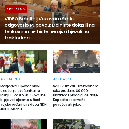
AKTUALNO
VIDEO Branitelj Vukovara Srbin
odgovorio Pupovcu: Da niste dolazili na
tenkovima ne biste herojski bježali na
traktorima
AKTUALNO
AKTUALNO
Marijačić: Pupovac slavi
Svi u Vukovar: U rekordnom
okretanje svećenika na
roku prodano 80.000
ražnju… Zašto HOS-ovci ne
ulaznica i prodaja ide dalje.
bi pjevali pjesme u čast
Kapacitet se može
vojskovođama iz doba NDH
povećavati jako….
Juri i Bobanu