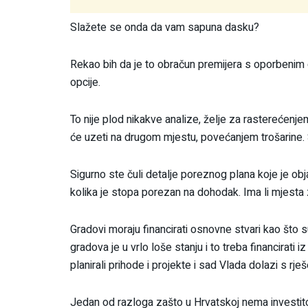
Slažete se onda da vam sapuna dasku?
Rekao bih da je to obračun premijera s oporbenim 
opcije.
To nije plod nikakve analize, želje za rasterećenje
će uzeti na drugom mjestu, povećanjem trošarine. 
Sigurno ste čuli detalje poreznog plana koje je obj
kolika je stopa porezan na dohodak. Ima li mjesta
Gradovi moraju financirati osnovne stvari kao što su 
gradova je u vrlo loše stanju i to treba financirati 
planirali prihode i projekte i sad Vlada dolazi s rje
Jedan od razloga zašto u Hrvatskoj nema investitor