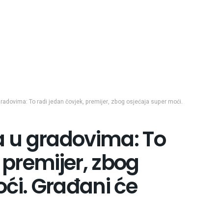
gradovima: To radi jedan čovjek, premijer, zbog osjećaja super moći.
a u gradovima: To
 premijer, zbog
ći. Građani će