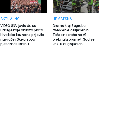
AKTUALNO
HRVATSKA
VIDEO SNV javio da su
Drama kraj Zagreba i
udruge koje obilato plaća
izvlačenje ozlijeđenih:
Hrvatska kazneno prijavile
Teška nesreća na A1
navijače i Skeju zbog
prekinula promet. Sad se
pjesama u Kninu
vozi u dugoj koloni