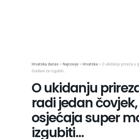
Hrvatska danas
>
Najnovije
>
Hrvatska
>
O ukidanju prireza u 
Građani će izgubiti…
O ukidanju prirez
radi jedan čovjek,
osjećaja super mo
izgubiti…