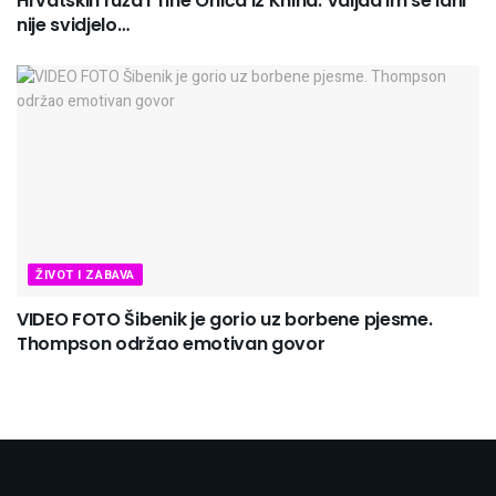
Hrvatskih ruža i Tihe Orlića iz Knina. Valjda im se lani
nije svidjelo…
ŽIVOT I ZABAVA
VIDEO FOTO Šibenik je gorio uz borbene pjesme.
Thompson održao emotivan govor