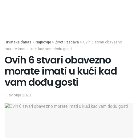
Hrvatska danas
>
Najnovije
>
Život i zabava
>
Ovih 6 stvari obavezno
morate imati u kući kad vam dođu gosti
Ovih 6 stvari obavezno
morate imati u kući kad
vam dođu gosti
1. svibnja 2023.