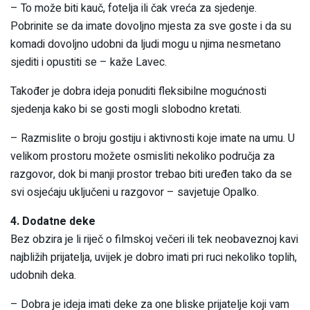
– To može biti kauč, fotelja ili čak vreća za sjedenje.
Pobrinite se da imate dovoljno mjesta za sve goste i da su
komadi dovoljno udobni da ljudi mogu u njima nesmetano
sjediti i opustiti se – kaže Lavec.
Također je dobra ideja ponuditi fleksibilne mogućnosti
sjedenja kako bi se gosti mogli slobodno kretati.
– Razmislite o broju gostiju i aktivnosti koje imate na umu. U
velikom prostoru možete osmisliti nekoliko područja za
razgovor, dok bi manji prostor trebao biti uređen tako da se
svi osjećaju uključeni u razgovor – savjetuje Opalko.
4. Dodatne deke
Bez obzira je li riječ o filmskoj večeri ili tek neobaveznoj kavi
najbližih prijatelja, uvijek je dobro imati pri ruci nekoliko toplih,
udobnih deka.
– Dobra je ideja imati deke za one bliske prijatelje koji vam