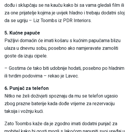
dođu i sklupčaju se na kauču kako bi sa vama gledali film ili
za one prijatelje kojima je uvijek hladno i trebaju dodatni sloj
da se ugriju – Liz Toombs iz PDR Interiors.
5. Kućne papuče
Pažljivi domaćin će imati košaru s kućnim papučama blizu
ulaza u dnevnu sobu, posebno ako namjeravate zamoliti
goste da izuju cipele.
– Gostima će tako biti udobnije hodati, posebno po hladnim
ili tvrdim podovima – rekao je Lavec.
6. Punjač za telefon
Nitko ne želi doživjeti spoznaju da mu se telefon ugasio
zbog prazne baterije kada dođe vrijeme za rezervaciju
taksija i vožnju kući.
Zato Toombs kaže da je zgodno imati dodatni punjač za
mobitel kako bi gosti mogli s lakoćom napuniti svoj uređaj u