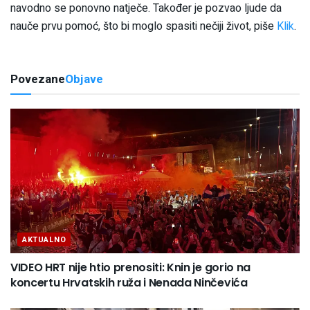
navodno se ponovno natječe. Također je pozvao ljude da
nauče prvu pomoć, što bi moglo spasiti nečiji život, piše
Klik
.
Povezane
Objave
AKTUALNO
VIDEO HRT nije htio prenositi: Knin je gorio na
koncertu Hrvatskih ruža i Nenada Ninčevića