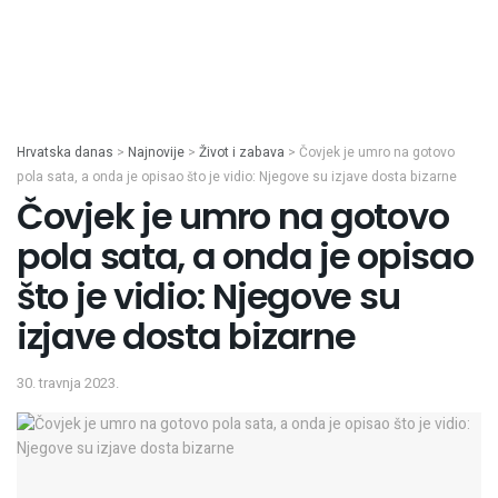
Hrvatska danas
>
Najnovije
>
Život i zabava
>
Čovjek je umro na gotovo
pola sata, a onda je opisao što je vidio: Njegove su izjave dosta bizarne
Čovjek je umro na gotovo
pola sata, a onda je opisao
što je vidio: Njegove su
izjave dosta bizarne
30. travnja 2023.