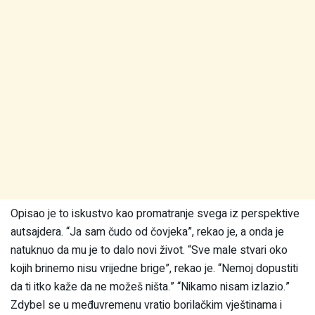
Opisao je to iskustvo kao promatranje svega iz perspektive
autsajdera. “Ja sam čudo od čovjeka”, rekao je, a onda je
natuknuo da mu je to dalo novi život. “Sve male stvari oko
kojih brinemo nisu vrijedne brige”, rekao je. “Nemoj dopustiti
da ti itko kaže da ne možeš ništa.” “Nikamo nisam izlazio.”
Zdybel se u međuvremenu vratio borilačkim vještinama i