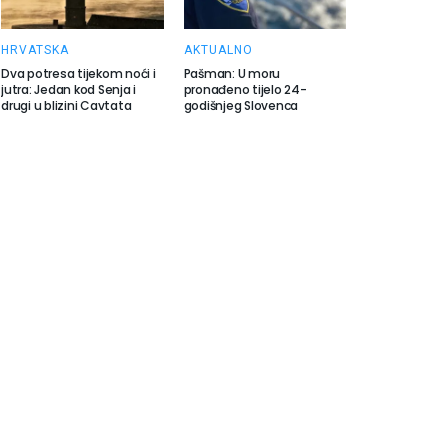
HRVATSKA
AKTUALNO
Dva potresa tijekom noći i
Pašman: U moru
jutra: Jedan kod Senja i
pronađeno tijelo 24-
drugi u blizini Cavtata
godišnjeg Slovenca