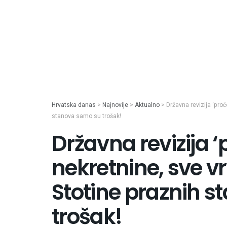
Hrvatska danas
>
Najnovije
>
Aktualno
>
Državna revizija ‘proč
stanova samo su trošak!
Državna revizija ‘
nekretnine, sve vr
Stotine praznih 
trošak!