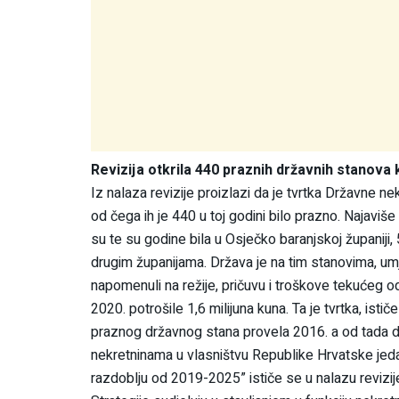
Revizija otkrila 440 praznih državnih stanov
Iz nalaza revizije proizlazi da je tvrtka Državne n
od čega ih je 440 u toj godini bilo prazno. Najaviš
su te su godine bila u Osječko baranjskoj županiji, 
drugim županijama. Država je na tim stanovima, u
napomenuli na režije, pričuvu i troškove tekućeg 
2020. potrošile 1,6 milijuna kuna. Ta je tvrtka, istič
praznog državnog stana provela 2016. a od tada do 
nekretninama u vlasništvu Republike Hrvatske jeda
razdoblju od 2019-2025” ističe se u nalazu revizij