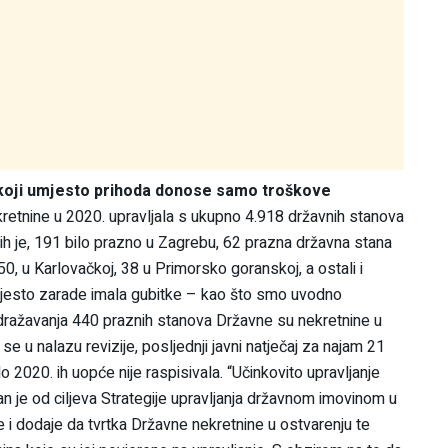
a koji umjesto prihoda donose samo troškove
ekretnine u 2020. upravljala s ukupno 4.918 državnih stanova
e ih je, 191 bilo prazno u Zagrebu, 62 prazna državna stana
50, u Karlovačkoj, 38 u Primorsko goranskoj, a ostali i
mjesto zarade imala gubitke – kao što smo uvodno
odražavanja 440 praznih stanova Državne su nekretnine u
e se u nalazu revizije, posljednji javni natječaj za najam 21
2020. ih uopće nije raspisivala. “Učinkovito upravljanje
n je od ciljeva Strategije upravljanja državnom imovinom u
e i dodaje da tvrtka Državne nekretnine u ostvarenju te