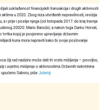
šljali usklađenost financijskih transakcija i drugih aktivnosti
 aktima u 2020. Zbog niza utvrđenih nepravilnosti, revizija
u, a i prije i poslije njega (od listopada 2017. do kraj travnja
studenog 20020. Mario Banožić, a nakon toga Darko Horvat,
to tvrtka kojoj je povjereno upravljanje državnim
milijardi kuna mora napraviti kako bi svoje poslovanje
a čiji rad nadzire može dati tri vrste mišljenja – povoljno,
iji i uvjetno mišljenje o aktivnostima Državnih nekretnina
ca upućeno Saboru, piše
Jutarnji
.