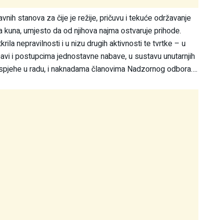
avnih stanova za čije je režije, pričuvu i tekuće održavanje
suća kuna, umjesto da od njihova najma ostvaruje prihode.
rila nepravilnosti i u nizu drugih aktivnosti te tvrtke – u
abavi i postupcima jednostavne nabave, u sustavu unutarnjih
uspjehe u radu, i naknadama članovima Nadzornog odbora….