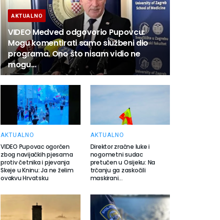
AKTUALNO
VIDEO Medved odgovorio Pupovcu:
Mogu komentirati samo službeni dio
programa. Ono što nisam vidio ne
mogu…
AKTUALNO
AKTUALNO
VIDEO Pupovac ogorčen
Direktor zračne luke i
zbog navijačkih pjesama
nogometni sudac
protiv četnika i pjevanja
pretučen u Osijeku: Na
Skeje u Kninu: Ja ne želim
trčanju ga zaskočili
ovakvu Hrvatsku
maskirani…