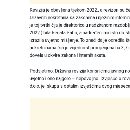
Revizija je obavljena tijekom 2022., a revizori su če
Državnih nekretnina sa zakonima i njezinim internim
je toj tvrtki čija je direktorica u nadziranom razdoblj
2022.) bila Renata Sabo, a nadređeni ministri do 
izrazila uvjetno mišljenje. To znači da je odredila š
nekretninama čija je vrijednost procijenjena na 3,7 
dovela u okvire zakona i internih akata.
Podsjetimo, Državna revizija korisnicima javnog novc
uvjetno i ono najgore – nepovoljno. Izvješće o reviz
d.o.o. je, skupa s ostalim izvješćima ovog mjese