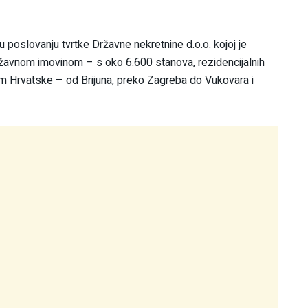
 u poslovanju tvrtke Državne nekretnine d.o.o. kojoj je
žavnom imovinom – s oko 6.600 stanova, rezidencijalnih
em Hrvatske – od Brijuna, preko Zagreba do Vukovara i