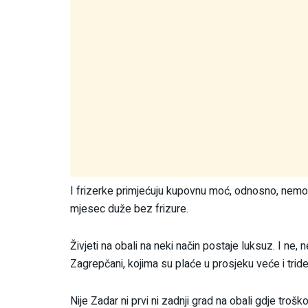
I frizerke primjećuju kupovnu moć, odnosno, nemo
mjesec duže bez frizure.
Živjeti na obali na neki način postaje luksuz. I ne,
Zagrepčani, kojima su plaće u prosjeku veće i tride
Nije Zadar ni prvi ni zadnji grad na obali gdje trošk