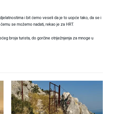
jelatnostima i bit ćemo veseli da je to uopće tako, da se i
to čemu se možemo nadati, rekao je za HRT.
većeg broja turista, do gorčine otriježnjenja za mnoge u