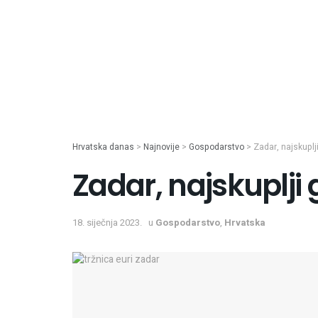
Hrvatska danas
>
Najnovije
>
Gospodarstvo
>
Zadar, najskuplj
Zadar, najskuplji
18. siječnja 2023.
u
Gospodarstvo
,
Hrvatska