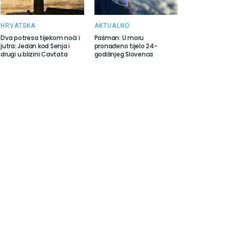
HRVATSKA
AKTUALNO
Dva potresa tijekom noći i
Pašman: U moru
jutra: Jedan kod Senja i
pronađeno tijelo 24-
drugi u blizini Cavtata
godišnjeg Slovenca