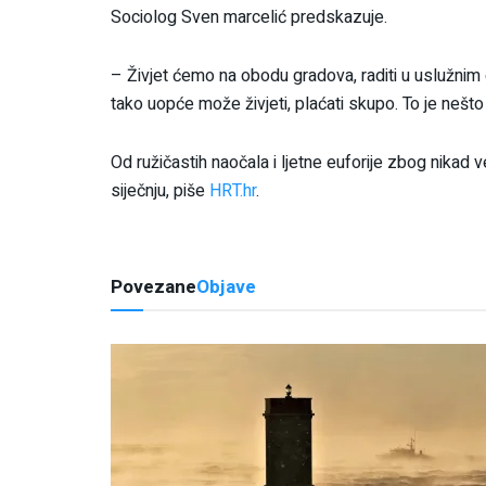
Sociolog Sven marcelić predskazuje.
– Živjet ćemo na obodu gradova, raditi u uslužnim d
tako uopće može živjeti, plaćati skupo. To je neš
Od ružičastih naočala i ljetne euforije zbog nikad 
siječnju, piše
HRT.hr
.
Povezane
Objave