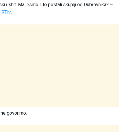
i ushit. Ma jesmo li to postali skuplji od Dubrovnika? –
HRT.hr
.
a ne govorimo.