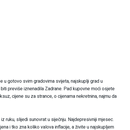
kove u gotovo svim gradovima svijeta, najskuplji grad u
 u biti previše iznenadila Zadrane. Pad kupovne moći osjete
luksuz, cijene su za strance, o cijenama nekretnina, najmu da
 ruku, slijedi sunovrat u siječnju. Najdepresivniji mjesec.
na i tko zna koliko valova inflacije, a živite u najskupljem