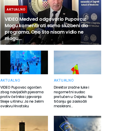
AKTUALNO
VIDEO Medved odgovorio Pupovcu:
Mogu komentirati samo službeni dio
programa. Ono što nisam vidio ne
mogu…
AKTUALNO
AKTUALNO
VIDEO Pupovac ogorčen
Direktor zračne luke i
zbog navijačkih pjesama
nogometni sudac
protiv četnika i pjevanja
pretučen u Osijeku: Na
Skeje u Kninu: Ja ne želim
trčanju ga zaskočili
ovakvu Hrvatsku
maskirani…