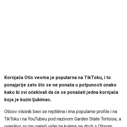
Kornjača Otis veoma je popularna na TikToku, i to
ponajprije zato što se ne ponaša u potpunosti onako
kako bi svi očekivali da će se ponašati jedna kornjača
koja je kućni ljubimac.
Otisov vlasnik bavi se reptilima i ima popularne profile i na
TikToku i na YouTubeu pod nazivom Garden State Tortoise, a
uvjerljivo su mu najjači videi na kojima se druži s Otisom.