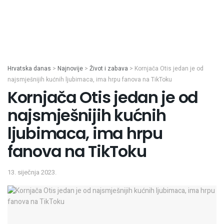
Hrvatska danas
>
Najnovije
>
Život i zabava
>
Kornjača Otis jedan je od
najsmješnijih kućnih ljubimaca, ima hrpu fanova na TikToku
Kornjača Otis jedan je od
najsmješnijih kućnih
ljubimaca, ima hrpu
fanova na TikToku
13. siječnja 2023.