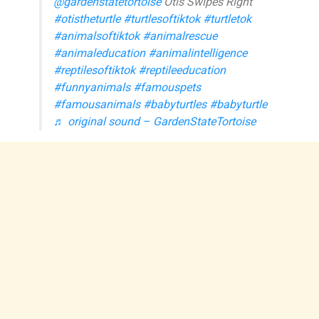
@gardenstatetortoise
Otis Swipes Right
#otistheturtle
#turtlesoftiktok
#turtletok
#animalsoftiktok
#animalrescue
#animaleducation
#animalintelligence
#reptilesoftiktok
#reptileeducation
#funnyanimals
#famouspets
#famousanimals
#babyturtles
#babyturtle
♬ original sound – GardenStateTortoise