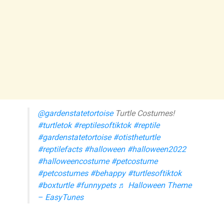
@gardenstatetortoise
Turtle Costumes!
#turtletok
#reptilesoftiktok
#reptile
#gardenstatetortoise
#otistheturtle
#reptilefacts
#halloween
#halloween2022
#halloweencostume
#petcostume
#petcostumes
#behappy
#turtlesoftiktok
#boxturtle
#funnypets
♬ Halloween Theme
– EasyTunes