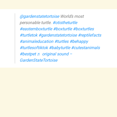
@gardenstatetortoise
World’s most
personable turtle.
#otistheturtle
#easternboxturtle
#boxturtle
#boxturtles
#turtletok
#gardenstatetortoise
#reptilefacts
#animaleducation
#turtles
#behappy
#turtlesoftiktok
#babyturtle
#cutestanimals
#bestpet
♬ original sound –
GardenStateTortoise